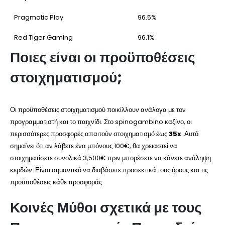
Pragmatic Play
96.5%
Red Tiger Gaming
96.1%
Ποιες είναι οι προϋποθέσεις
στοιχηματισμού;
Οι προϋποθέσεις στοιχηματισμού ποικίλλουν ανάλογα με τον
προγραμματιστή και το παιχνίδι. Στο spinogambino καζίνο, οι
περισσότερες προσφορές απαιτούν στοιχηματισμό έως
35x
. Αυτό
σημαίνει ότι αν λάβετε ένα μπόνους 100€, θα χρειαστεί να
στοιχηματίσετε συνολικά 3,500€ πριν μπορέσετε να κάνετε ανάληψη
κερδών. Είναι σημαντικό να διαβάσετε προσεκτικά τους όρους και τις
προϋποθέσεις κάθε προσφοράς.
Κοινές Μύθοι σχετικά με τους