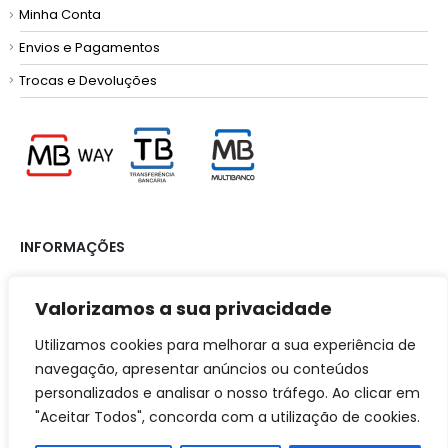
Envios e Pagamentos
Trocas e Devoluções
INFORMAÇÕES
Termos e Condições
Política de Privacidade
Valorizamos a sua privacidade
Resolução de Litígios
Utilizamos cookies para melhorar a sua experiência de
navegação, apresentar anúncios ou conteúdos
personalizados e analisar o nosso tráfego. Ao clicar em
"Aceitar Todos", concorda com a utilização de cookies.