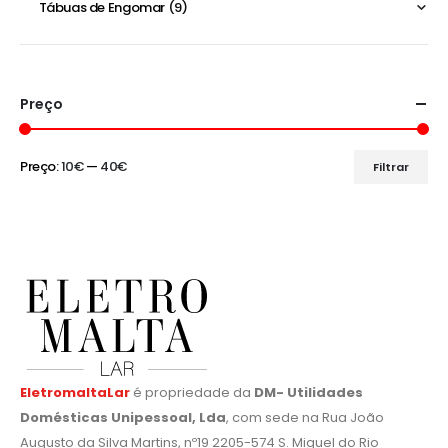
Tábuas de Engomar
(9)
Preço
Preço:
10€
—
40€
Filtrar
Preço
Preço
mínimo
máximo
EletromaltaLar
é propriedade da
DM- Utilidades
Domésticas Unipessoal, Lda
, com sede na Rua João
Augusto da Silva Martins, nº19 2205-574 S. Miguel do Rio