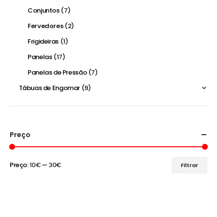
Conjuntos
(7)
Fervedores
(2)
Frigideiras
(1)
Panelas
(17)
Panelas de Pressão
(7)
Tábuas de Engomar
(9)
Preço
Preço:
10€
—
30€
Filtrar
Preço
Preço
mínimo
máximo