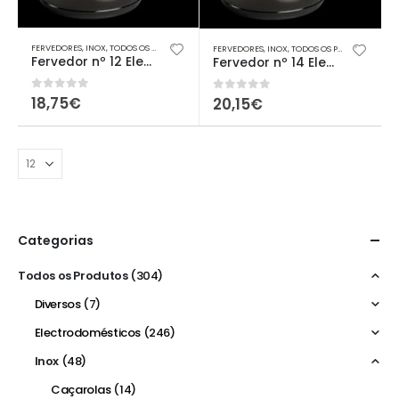
FERVEDORES
,
INOX
,
TODOS OS PRODUTOS
FERVEDORES
,
INOX
,
TODOS OS PRODUTOS
Fervedor nº 12 Element
Fervedor nº 14 Element
0
out of 5
18,75
€
0
out of 5
20,15
€
Categorias
Todos os Produtos
(304)
Diversos
(7)
Electrodomésticos
(246)
Inox
(48)
Caçarolas
(14)