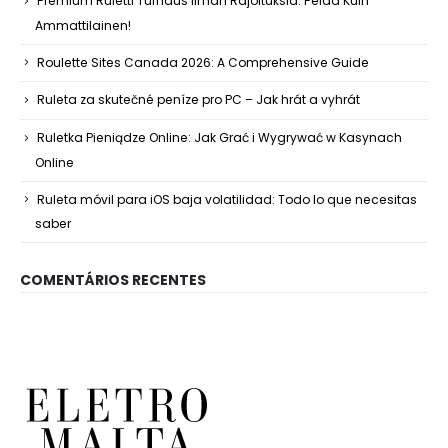
Premium Ruletti Turnaus Ilman Rajoituksia: Pelaa Kuin
Ammattilainen!
Roulette Sites Canada 2026: A Comprehensive Guide
Ruleta za skutečné peníze pro PC – Jak hrát a vyhrát
Ruletka Pieniądze Online: Jak Grać i Wygrywać w Kasynach
Online
Ruleta móvil para iOS baja volatilidad: Todo lo que necesitas
saber
COMENTÁRIOS RECENTES