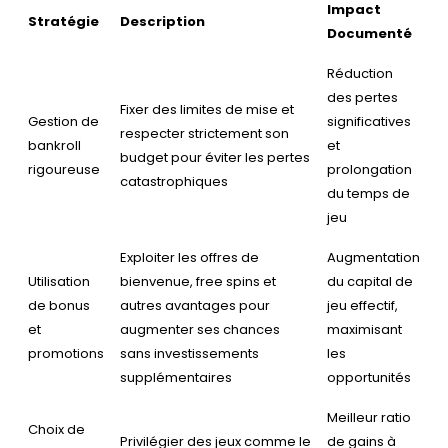
Impact
Stratégie
Description
Documenté
Réduction
des pertes
Fixer des limites de mise et
Gestion de
significatives
respecter strictement son
bankroll
et
budget pour éviter les pertes
rigoureuse
prolongation
catastrophiques
du temps de
jeu
Exploiter les offres de
Augmentation
Utilisation
bienvenue, free spins et
du capital de
de bonus
autres avantages pour
jeu effectif,
et
augmenter ses chances
maximisant
promotions
sans investissements
les
supplémentaires
opportunités
Meilleur ratio
Choix de
Privilégier des jeux comme le
de gains à