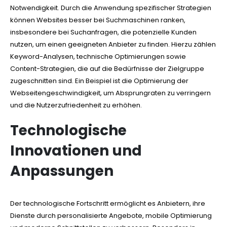
Notwendigkeit. Durch die Anwendung spezifischer Strategien
können Websites besser bei Suchmaschinen ranken,
insbesondere bei Suchanfragen, die potenzielle Kunden
nutzen, um einen geeigneten Anbieter zu finden. Hierzu zählen
Keyword-Analysen, technische Optimierungen sowie
Content-Strategien, die auf die Bedürfnisse der Zielgruppe
zugeschnitten sind. Ein Beispiel ist die Optimierung der
Webseitengeschwindigkeit, um Absprungraten zu verringern
und die Nutzerzufriedenheit zu erhöhen.
Technologische
Innovationen und
Anpassungen
Der technologische Fortschritt ermöglicht es Anbietern, ihre
Dienste durch personalisierte Angebote, mobile Optimierung