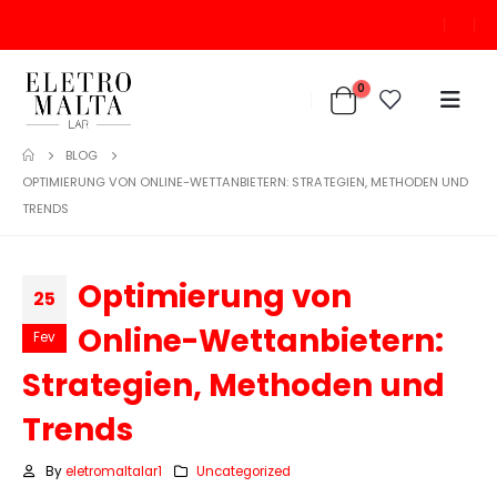
0
BLOG
OPTIMIERUNG VON ONLINE-WETTANBIETERN: STRATEGIEN, METHODEN UND
TRENDS
Optimierung von
25
Online-Wettanbietern:
Fev
Strategien, Methoden und
Trends
By
eletromaltalar1
Uncategorized