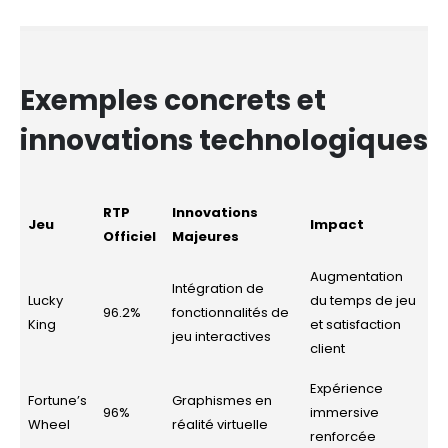
Exemples concrets et
innovations technologiques
RTP
Innovations
Jeu
Impact
Officiel
Majeures
Augmentation
Intégration de
Lucky
du temps de jeu
96.2%
fonctionnalités de
King
et satisfaction
jeu interactives
client
Expérience
Fortune’s
Graphismes en
96%
immersive
Wheel
réalité virtuelle
renforcée