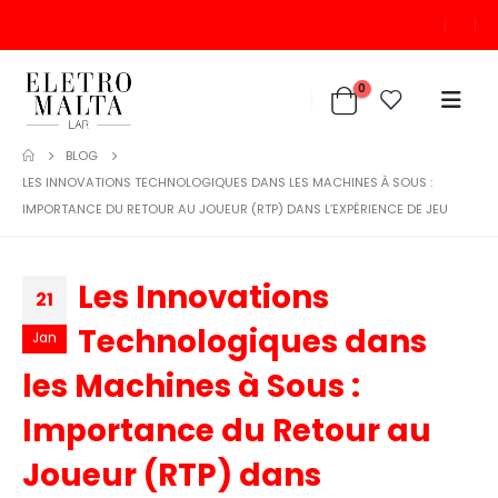
0
BLOG
LES INNOVATIONS TECHNOLOGIQUES DANS LES MACHINES À SOUS :
IMPORTANCE DU RETOUR AU JOUEUR (RTP) DANS L’EXPÉRIENCE DE JEU
Les Innovations
21
Technologiques dans
Jan
les Machines à Sous :
Importance du Retour au
Joueur (RTP) dans