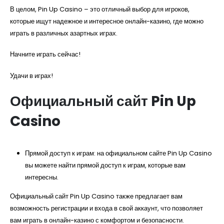
В целом, Pin Up Casino – это отличный выбор для игроков,
которые ищут надежное и интересное онлайн-казино, где можно
играть в различных азартных играх.
Начните играть сейчас!
Удачи в играх!
Официальный сайт Pin Up
Casino
Прямой доступ к играм: на официальном сайте Pin Up Casino
вы можете найти прямой доступ к играм, которые вам
интересны.
Официальный сайт Pin Up Casino также предлагает вам
возможность регистрации и входа в свой аккаунт, что позволяет
вам играть в онлайн-казино с комфортом и безопасности.