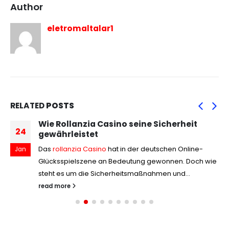
Author
eletromaltalar1
RELATED
POSTS
Wie Rollanzia Casino seine Sicherheit
24
gewährleistet
Das
rollanzia Casino
hat in der deutschen Online-
Jan
Glücksspielszene an Bedeutung gewonnen. Doch wie
steht es um die Sicherheitsmaßnahmen und...
read more