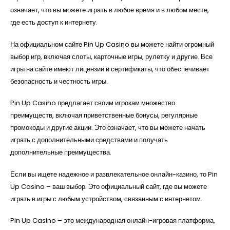
означает, что вы можете играть в любое время и в любом месте,
где есть доступ к интернету.
На официальном сайте Pin Up Casino вы можете найти огромный
выбор игр, включая слоты, карточные игры, рулетку и другие. Все
игры на сайте имеют лицензии и сертификаты, что обеспечивает
безопасность и честность игры.
Pin Up Casino предлагает своим игрокам множество
преимуществ, включая приветственные бонусы, регулярные
промокоды и другие акции. Это означает, что вы можете начать
играть с дополнительными средствами и получать
дополнительные преимущества.
Если вы ищете надежное и развлекательное онлайн-казино, то Pin
Up Casino – ваш выбор. Это официальный сайт, где вы можете
играть в игры с любым устройством, связанным с интернетом.
Pin Up Casino – это международная онлайн-игровая платформа,