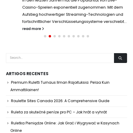
In den letzten Jahren hat die Popularität von Live-
Casino-Spielen exponentiell zugenommen. Mit dem
Aufstieg hochwertiger Streaming-Technologien und
fortschrittlicher Verschlüsselungssysteme verschiebt...
read more
ARTIGOS RECENTES
Premium Ruletti Turnaus Ilman Rajoituksia: Pelaa Kuin
Ammattilainen!
Roulette Sites Canada 2026: A Comprehensive Guide
Ruleta za skutečné peníze pro PC – Jak hrát a vyhrát
Ruletka Pieniądze Online: Jak Grać i Wygrywać w Kasynach
Online