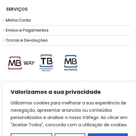
SERVIÇOS
Minha Conta
Envios e Pagamentos
Trocas e Devoluções
Valorizamos a sua privacidade
INFORMAÇÕES
Utilizamos cookies para melhorar a sua experiência de
Termos e Condições
navegação, apresentar anúncios ou conteúdos
Política de Privacidade
personalizados e analisar o nosso tráfego. Ao clicar em
Resolução de Litígios
"Aceitar Todos", concorda com a utilização de cookies.