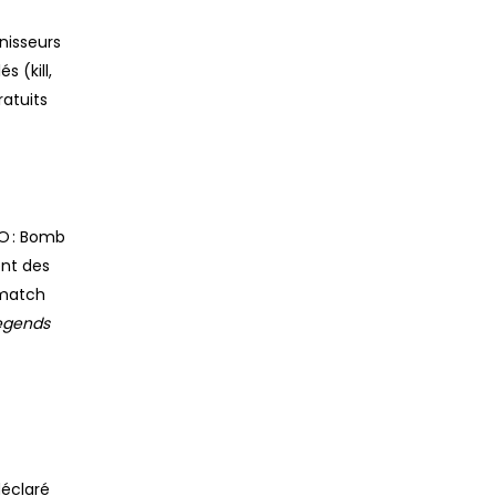
nisseurs
 (kill,
ratuits
GO : Bomb
ent des
 match
egends
déclaré