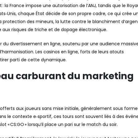
t : la France impose une autorisation de l’ANJ, tandis que le Ro
ats‑Unis, chaque État décide de son propre cadre, ce qui crée u
la protection des mineurs, la lutte contre le blanchiment d’argent
aux risques de triche et de dopage électronique.
ier du divertissement en ligne, soutenu par une audience massive
’harmonisation. Les casinos en ligne, forts de leurs atouts
tirer parti de cette dynamique.
uveau carburant du marketing
 offerts aux joueurs sans mise initiale, généralement sous forme
s le contexte e‑sportif, ces tours sont souvent liés à des évé
lot « CS:GO » lorsqu’il place un pari sur le match du soir.