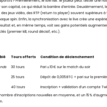
portifs ? Premièrement, le low risk : le joueur peut tester une no
n capital, ce qui réduit la barrière d’entrée. Deuxièmement, l
és des jeux vidéo, des RTP (return to player) souvent supérieurs à
aque spin. Enfin, la synchronisation avec le live crée une expér
 résultat et, en même temps, voit ses gains potentiels augmente
 (premier kill, round décisif, etc.).
iblé
Tours offerts
Condition de déclenchement
ends
30 tours
Pari ≥ 10 € sur le match du soir
25 tours
Dépôt de 0,005 BTC + pari sur la premi
40 tours
Inscription + validation d’un compte Tw
ombre d’inscriptions nouvelles en moyenne, et un 15 % d’augm
n.