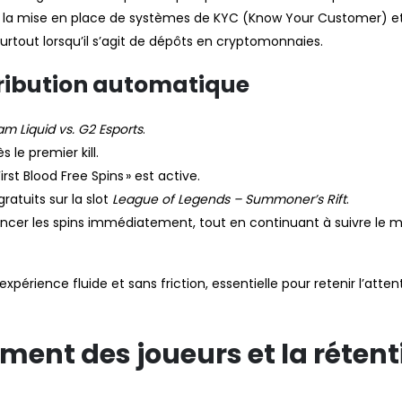
nt la mise en place de systèmes de KYC (Know Your Customer) e
urtout lorsqu’il s’agit de dépôts en cryptomonnaies.
ribution automatique
m Liquid vs. G2 Esports
.
s le premier kill.
rst Blood Free Spins » est active.
atuits sur la slot
League of Legends – Summoner’s Rift
.
lancer les spins immédiatement, tout en continuant à suivre le 
érience fluide et sans friction, essentielle pour retenir l’atten
ent des joueurs et la rétent