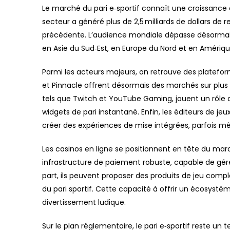
Le marché du pari e‑sportif connaît une croissance e
secteur a généré plus de 2,5 milliards de dollars de 
précédente. L’audience mondiale dépasse désormais 
en Asie du Sud‑Est, en Europe du Nord et en Amériqu
Parmi les acteurs majeurs, on retrouve des plateforme
et Pinnacle offrent désormais des marchés sur plu
tels que Twitch et YouTube Gaming, jouent un rôle d
widgets de pari instantané. Enfin, les éditeurs de 
créer des expériences de mise intégrées, parfois mêm
Les casinos en ligne se positionnent en tête du march
infrastructure de paiement robuste, capable de gére
part, ils peuvent proposer des produits de jeu comp
du pari sportif. Cette capacité à offrir un écosystè
divertissement ludique.
Sur le plan réglementaire, le pari e‑sportif reste un 