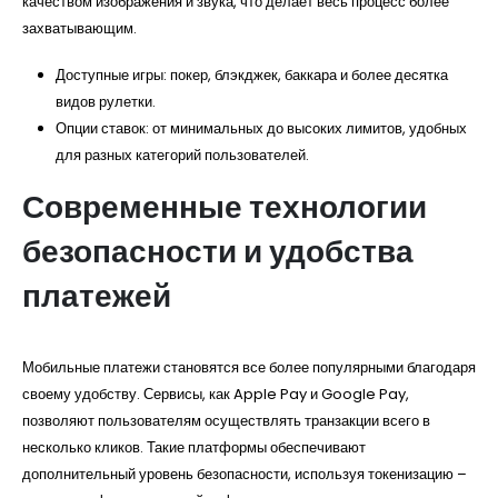
качеством изображения и звука, что делает весь процесс более
захватывающим.
Доступные игры: покер, блэкджек, баккара и более десятка
видов рулетки.
Опции ставок: от минимальных до высоких лимитов, удобных
для разных категорий пользователей.
Современные технологии
безопасности и удобства
платежей
Мобильные платежи становятся все более популярными благодаря
своему удобству. Сервисы, как Apple Pay и Google Pay,
позволяют пользователям осуществлять транзакции всего в
несколько кликов. Такие платформы обеспечивают
дополнительный уровень безопасности, используя токенизацию –