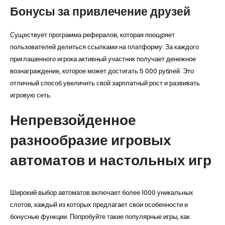
Бонусы за привлечение друзей
Существует программа рефералов, которая поощряет
пользователей делиться ссылками на платформу. За каждого
приглашенного игрока активный участник получает денежное
вознаграждение, которое может достигать 5 000 рублей. Это
отличный способ увеличить свой зарплатный рост и развивать
игровую сеть.
Непревзойденное
разнообразие игровых
автоматов и настольных игр
Широкий выбор автоматов включает более 1000 уникальных
слотов, каждый из которых предлагает свои особенности и
бонусные функции. Попробуйте такие популярные игры, как