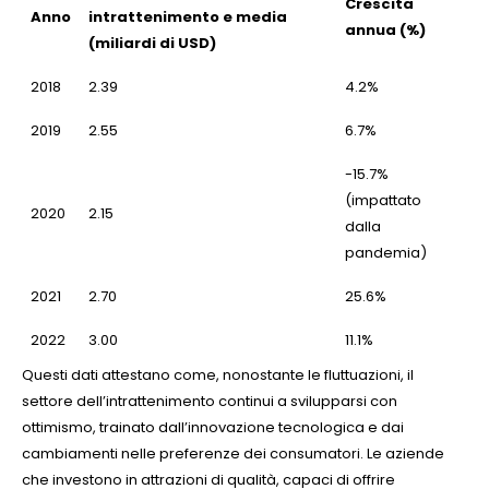
Crescita
Anno
intrattenimento e media
annua (%)
(miliardi di USD)
2018
2.39
4.2%
2019
2.55
6.7%
-15.7%
(impattato
2020
2.15
dalla
pandemia)
2021
2.70
25.6%
2022
3.00
11.1%
Questi dati attestano come, nonostante le fluttuazioni, il
settore dell’intrattenimento continui a svilupparsi con
ottimismo, trainato dall’innovazione tecnologica e dai
cambiamenti nelle preferenze dei consumatori. Le aziende
che investono in attrazioni di qualità, capaci di offrire