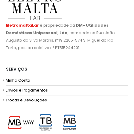
EletromaltaLar
é propriedade da
DM- Utilidades
Domésticas Unipessoal, Lda
, com sede na Rua João
Augusto da Silva Martins, nº19 2205-574 S. Miguel do Rio
Torto, pessoa coletiva nº PT515244201
SERVIÇOS
Minha Conta
Envios e Pagamentos
Trocas e Devoluções