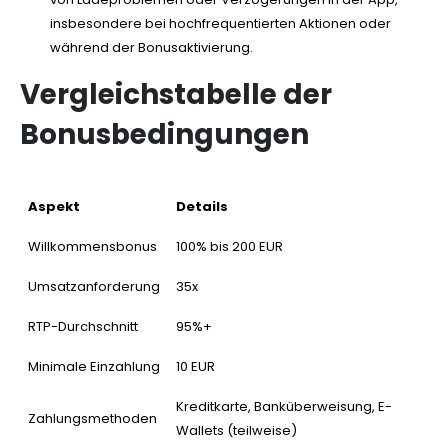
insbesondere bei hochfrequentierten Aktionen oder
während der Bonusaktivierung.
Vergleichstabelle der
Bonusbedingungen
Aspekt
Details
Willkommensbonus
100% bis 200 EUR
Umsatzanforderung
35x
RTP-Durchschnitt
95%+
Minimale Einzahlung
10 EUR
Kreditkarte, Banküberweisung, E-
Zahlungsmethoden
Wallets (teilweise)