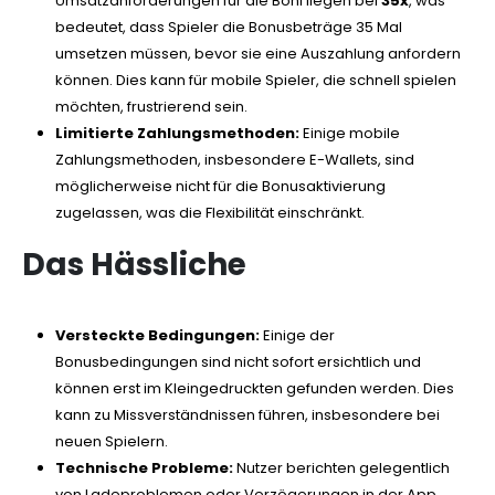
Umsatzanforderungen für die Boni liegen bei
35x
, was
bedeutet, dass Spieler die Bonusbeträge 35 Mal
umsetzen müssen, bevor sie eine Auszahlung anfordern
können. Dies kann für mobile Spieler, die schnell spielen
möchten, frustrierend sein.
Limitierte Zahlungsmethoden:
Einige mobile
Zahlungsmethoden, insbesondere E-Wallets, sind
möglicherweise nicht für die Bonusaktivierung
zugelassen, was die Flexibilität einschränkt.
Das Hässliche
Versteckte Bedingungen:
Einige der
Bonusbedingungen sind nicht sofort ersichtlich und
können erst im Kleingedruckten gefunden werden. Dies
kann zu Missverständnissen führen, insbesondere bei
neuen Spielern.
Technische Probleme:
Nutzer berichten gelegentlich
von Ladeproblemen oder Verzögerungen in der App,