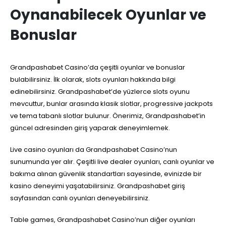
Oynanabilecek Oyunlar ve
Bonuslar
Grandpashabet Casino’da çeşitli oyunlar ve bonuslar
bulabilirsiniz. İlk olarak, slots oyunları hakkında bilgi
edinebilirsiniz. Grandpashabet’de yüzlerce slots oyunu
mevcuttur, bunlar arasında klasik slotlar, progressive jackpots
ve tema tabanlı slotlar bulunur. Önerimiz, Grandpashabet’in
güncel adresinden giriş yaparak deneyimlemek.
Live casino oyunları da Grandpashabet Casino’nun
sunumunda yer alır. Çeşitli live dealer oyunları, canlı oyunlar ve
bakıma alınan güvenlik standartları sayesinde, evinizde bir
kasino deneyimi yaşatabilirsiniz. Grandpashabet giriş
sayfasından canlı oyunları deneyebilirsiniz.
Table games, Grandpashabet Casino’nun diğer oyunları