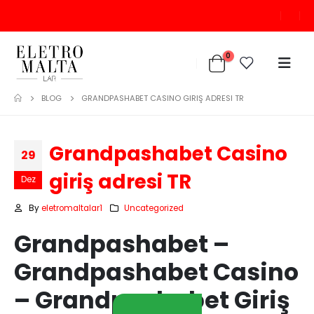
0
BLOG
GRANDPASHABET CASINO GIRIŞ ADRESI TR
Grandpashabet Casino
29
giriş adresi TR
Dez
By
eletromaltalar1
Uncategorized
Grandpashabet –
Grandpashabet Casino
– Grandpashabet Giriş