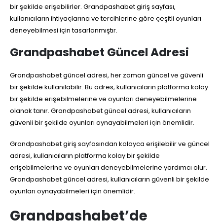
bir şekilde erişebilirler. Grandpashabet giriş sayfası,
kullanıcıların ihtiyaçlarına ve tercihlerine göre çeşitli oyunları
deneyebilmesi için tasarlanmıştır.
Grandpashabet Güncel Adresi
Grandpashabet güncel adresi, her zaman güncel ve güvenli
bir şekilde kullanılabilir. Bu adres, kullanıcıların platforma kolay
bir şekilde erişebilmelerine ve oyunları deneyebilmelerine
olanak tanır. Grandpashabet güncel adresi, kullanıcıların
güvenli bir şekilde oyunları oynayabilmeleri için önemlidir.
Grandpashabet giriş sayfasından kolayca erişilebilir ve güncel
adresi, kullanıcıların platforma kolay bir şekilde
erişebilmelerine ve oyunları deneyebilmelerine yardımcı olur.
Grandpashabet güncel adresi, kullanıcıların güvenli bir şekilde
oyunları oynayabilmeleri için önemlidir.
Grandpashabet’de