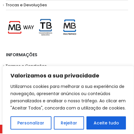
Trocas e Devoluções
INFORMAÇÕES
Termos e Condições
Política de Privacidade
Valorizamos a sua privacidade
Resolução de Litígios
Utilizamos cookies para melhorar a sua experiência de
navegação, apresentar anúncios ou conteúdos
personalizados e analisar o nosso tráfego. Ao clicar em
"Aceitar Todos", concorda com a utilização de cookies.
Personalizar
Rejeitar
Aceite tudo
2025 | Powered by
RFONTES.COM.