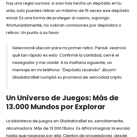
hay una regla curiosa: si solo has hecho un depósito en tu
vida, solo puedes retirar un máximo de 15 veces ese depósito
inicial. Es una forma de proteger al casino, supongo.
Afortunadamente, no cobran comisiones por depósitos o
retiros. Un punto a su favor.
Seleccioné Litecoin para mi primer retiro. Pensé: veamos
qué tan rápido es esto. Confirmé la cantidad, cerré el
navegador y me olvidé. A la mañana siguiente, un
mensaje en mi teléfono: “Depósito recibido”. ¡Boom!
GladiatorsBet cumplió su promesa de velocidad cripto.
Un Universo de Juegos: Más de
13.000 Mundos por Explorar
La biblioteca de juegos en GladiatorsBet es, sencillamente,
abrumadora. Más de 13.000 títulos. Es difícil imaginar la escala
hasta que navegas por ella. Cientos de proveedores, desde