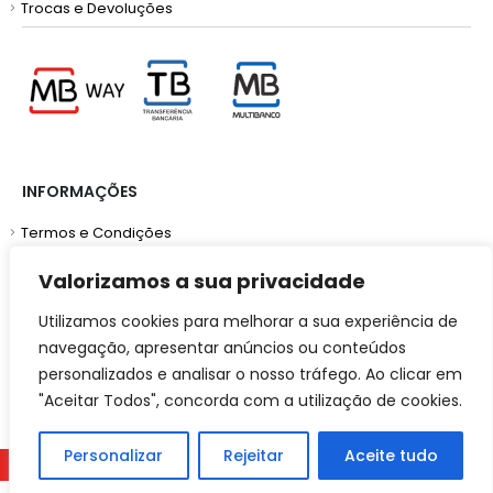
Trocas e Devoluções
INFORMAÇÕES
Termos e Condições
Política de Privacidade
Valorizamos a sua privacidade
Resolução de Litígios
Utilizamos cookies para melhorar a sua experiência de
navegação, apresentar anúncios ou conteúdos
personalizados e analisar o nosso tráfego. Ao clicar em
"Aceitar Todos", concorda com a utilização de cookies.
Personalizar
Rejeitar
Aceite tudo
2025 | Powered by
RFONTES.COM.