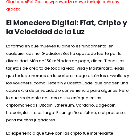
GladiatorsBet Casino wprowadza nowe funkcje ochrony
gracza
El Monedero Digital: Fiat, Cripto y
la Velocidad de la Luz
La forma en que mueves tu dinero es fundamental en
cualquier casino. GladiatorsBet ha apostado fuerte por la
diversidad. Más de 150 métodos de pago, dicen. Tienes las
tarjetas de crédito de toda la vida, Visa y Mastercard, esas
que todos tenemos en la cartera. Luego están las e-wallets y
los vouchers, como Flexepin y CashtoCode, que añaden una
capa extra de privacidad o conveniencia para algunos. Pero
lo que realmente destaca es su enfoque en las
criptomonedas. Bitcoin, Ethereum, Cardano, Dogecoin,
Litecoin, ¡la lista es larga! Es un guiño al futuro, o al presente,
para muchos jugadores.
La experiencia que tuve con las cripto fue interesante.