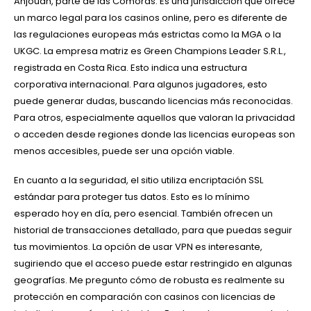
Anjouan, parte de las Comoras. Es una jurisdicción que ofrece
un marco legal para los casinos online, pero es diferente de
las regulaciones europeas más estrictas como la MGA o la
UKGC. La empresa matriz es Green Champions Leader S.R.L.,
registrada en Costa Rica. Esto indica una estructura
corporativa internacional. Para algunos jugadores, esto
puede generar dudas, buscando licencias más reconocidas.
Para otros, especialmente aquellos que valoran la privacidad
o acceden desde regiones donde las licencias europeas son
menos accesibles, puede ser una opción viable.
En cuanto a la seguridad, el sitio utiliza encriptación SSL
estándar para proteger tus datos. Esto es lo mínimo
esperado hoy en día, pero esencial. También ofrecen un
historial de transacciones detallado, para que puedas seguir
tus movimientos. La opción de usar VPN es interesante,
sugiriendo que el acceso puede estar restringido en algunas
geografías. Me pregunto cómo de robusta es realmente su
protección en comparación con casinos con licencias de