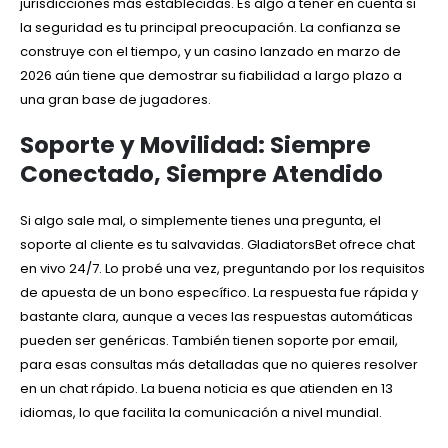
jurisdicciones más establecidas. Es algo a tener en cuenta si
la seguridad es tu principal preocupación. La confianza se
construye con el tiempo, y un casino lanzado en marzo de
2026 aún tiene que demostrar su fiabilidad a largo plazo a
una gran base de jugadores.
Soporte y Movilidad: Siempre
Conectado, Siempre Atendido
Si algo sale mal, o simplemente tienes una pregunta, el
soporte al cliente es tu salvavidas. GladiatorsBet ofrece chat
en vivo 24/7. Lo probé una vez, preguntando por los requisitos
de apuesta de un bono específico. La respuesta fue rápida y
bastante clara, aunque a veces las respuestas automáticas
pueden ser genéricas. También tienen soporte por email,
para esas consultas más detalladas que no quieres resolver
en un chat rápido. La buena noticia es que atienden en 13
idiomas, lo que facilita la comunicación a nivel mundial.