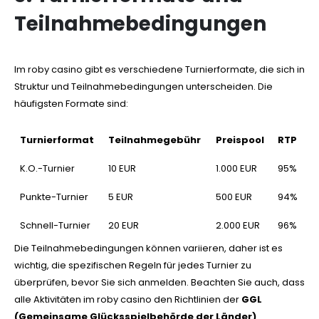
Teilnahmebedingungen
Im roby casino gibt es verschiedene Turnierformate, die sich in
Struktur und Teilnahmebedingungen unterscheiden. Die
häufigsten Formate sind:
Turnierformat
Teilnahmegebühr
Preispool
RTP
K.O.-Turnier
10 EUR
1.000 EUR
95%
Punkte-Turnier
5 EUR
500 EUR
94%
Schnell-Turnier
20 EUR
2.000 EUR
96%
Die Teilnahmebedingungen können variieren, daher ist es
wichtig, die spezifischen Regeln für jedes Turnier zu
überprüfen, bevor Sie sich anmelden. Beachten Sie auch, dass
alle Aktivitäten im roby casino den Richtlinien der
GGL
(Gemeinsame Glücksspielbehörde der Länder)