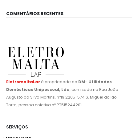
Ruleta móvil para iOS baja volatilidad: Todo lo que necesitas
saber
COMENTÁRIOS RECENTES
EletromaltaLar
é propriedade da
DM- Utilidades
Domésticas Unipessoal, Lda
, com sede na Rua João
Augusto da Silva Martins, nº19 2205-574 S. Miguel do Rio
Torto, pessoa coletiva nº PT515244201