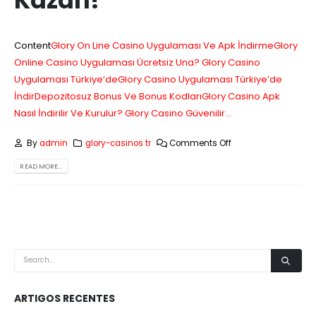
Kazan!
Content
Glory On Line Casino Uygulaması Ve Apk İndirme
Glory
Online Casino Uygulaması Ücretsiz Una?
Glory Casino
Uygulaması Türkiye’de
Glory Casino Uygulaması Türkiye’de
İndir
Depozitosuz Bonus Ve Bonus Kodları
Glory Casino Apk
Nasıl İndirilir Ve Kurulur?
Glory Casino Güvenilir...
By
admin
glory-casinos tr
Comments Off
READ MORE...
ARTIGOS RECENTES