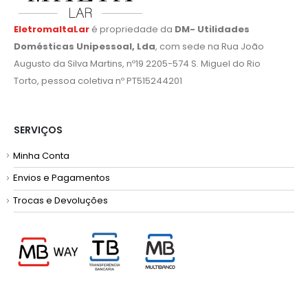
EletromaltaLar
é propriedade da
DM- Utilidades
Domésticas Unipessoal, Lda
, com sede na Rua João
Augusto da Silva Martins, nº19 2205-574 S. Miguel do Rio
Torto, pessoa coletiva nº PT515244201
SERVIÇOS
Minha Conta
Envios e Pagamentos
Trocas e Devoluções