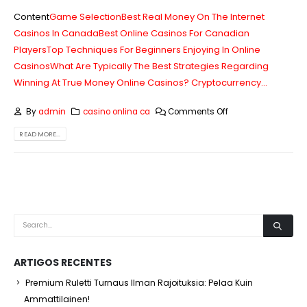
Content
Game Selection
Best Real Money On The Internet
Casinos In Canada
Best Online Casinos For Canadian
Players
Top Techniques For Beginners Enjoying In Online
Casinos
What Are Typically The Best Strategies Regarding
Winning At True Money Online Casinos?
Cryptocurrency...
By
admin
casino onlina ca
Comments Off
READ MORE...
ARTIGOS RECENTES
Premium Ruletti Turnaus Ilman Rajoituksia: Pelaa Kuin
Ammattilainen!