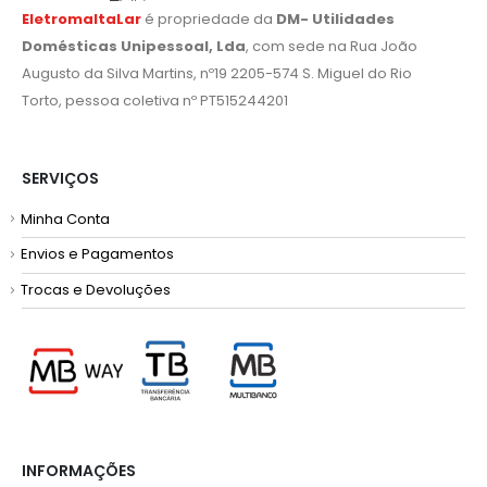
EletromaltaLar
é propriedade da
DM- Utilidades
Domésticas Unipessoal, Lda
, com sede na Rua João
Augusto da Silva Martins, nº19 2205-574 S. Miguel do Rio
Torto, pessoa coletiva nº PT515244201
SERVIÇOS
Minha Conta
Envios e Pagamentos
Trocas e Devoluções
INFORMAÇÕES