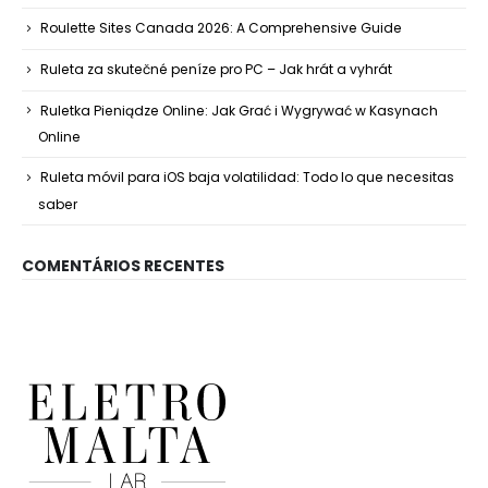
Roulette Sites Canada 2026: A Comprehensive Guide
Ruleta za skutečné peníze pro PC – Jak hrát a vyhrát
Ruletka Pieniądze Online: Jak Grać i Wygrywać w Kasynach
Online
Ruleta móvil para iOS baja volatilidad: Todo lo que necesitas
saber
COMENTÁRIOS RECENTES