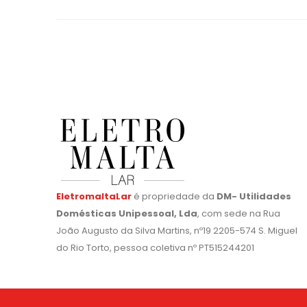
EletromaltaLar
é propriedade da
DM- Utilidades
Domésticas Unipessoal, Lda
, com sede na Rua
João Augusto da Silva Martins, nº19 2205-574 S. Miguel
do Rio Torto, pessoa coletiva nº PT515244201