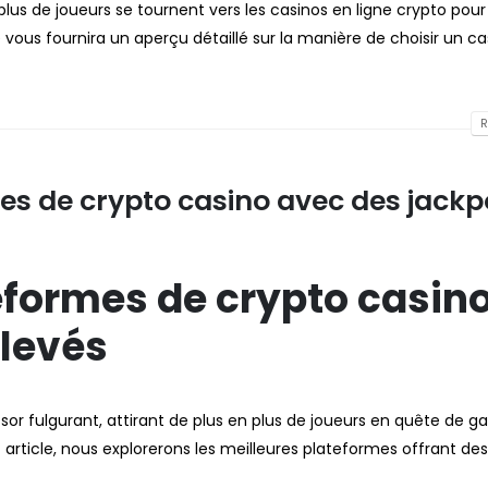
us de joueurs se tournent vers les casinos en ligne crypto pour 
e vous fournira un aperçu détaillé sur la manière de choisir un cas
R
es de crypto casino avec des jackp
eformes de crypto casin
élevés
or fulgurant, attirant de plus en plus de joueurs en quête de ga
article, nous explorerons les meilleures plateformes offrant des