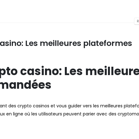
R
asino: Les meilleures plateformes
pto casino: Les meilleur
mmandées
tant des crypto casinos et vous guider vers les meilleures plate
eux en ligne où les utilisateurs peuvent parier avec des cryptom