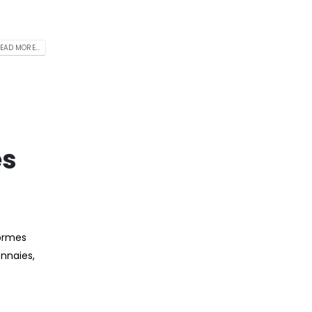
EAD MORE...
es
formes
onnaies,