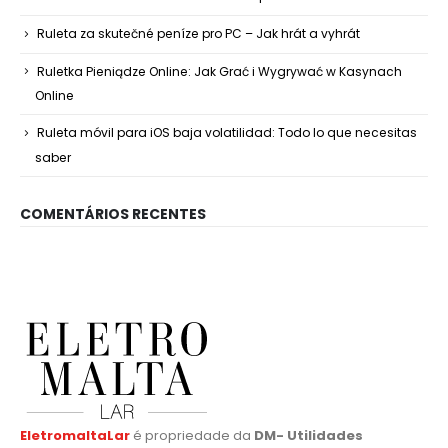
Ruleta za skutečné peníze pro PC – Jak hrát a vyhrát
Ruletka Pieniądze Online: Jak Grać i Wygrywać w Kasynach
Online
Ruleta móvil para iOS baja volatilidad: Todo lo que necesitas
saber
COMENTÁRIOS RECENTES
EletromaltaLar
é propriedade da
DM- Utilidades