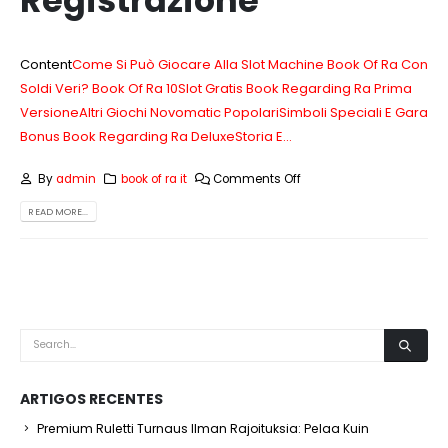
Registrazione
Content
Come Si Può Giocare Alla Slot Machine Book Of Ra Con
Soldi Veri?
Book Of Ra 10
Slot Gratis Book Regarding Ra Prima
Versione
Altri Giochi Novomatic Popolari
Simboli Speciali E Gara
Bonus Book Regarding Ra Deluxe
Storia E...
By
admin
book of ra it
Comments Off
READ MORE...
ARTIGOS RECENTES
Premium Ruletti Turnaus Ilman Rajoituksia: Pelaa Kuin