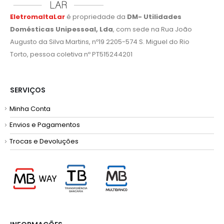
EletromaltaLar
é propriedade da
DM- Utilidades
Domésticas Unipessoal, Lda
, com sede na Rua João
Augusto da Silva Martins, nº19 2205-574 S. Miguel do Rio
Torto, pessoa coletiva nº PT515244201
SERVIÇOS
Minha Conta
Envios e Pagamentos
Trocas e Devoluções