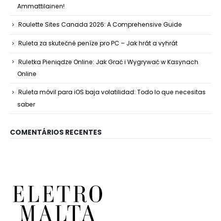
Ammattilainen!
Roulette Sites Canada 2026: A Comprehensive Guide
Ruleta za skutečné peníze pro PC – Jak hrát a vyhrát
Ruletka Pieniądze Online: Jak Grać i Wygrywać w Kasynach
Online
Ruleta móvil para iOS baja volatilidad: Todo lo que necesitas
saber
COMENTÁRIOS RECENTES