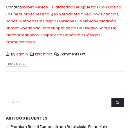
Content
Bbrbet México – Plataforma De Apuestas Con Casino
En Línea
Bbrbet Reseña: ¿es Verdadero Y Seguro? Licencias,
Bonos, Métodos De Pago Y Opiniones En México
Aplicación
Bbrbet
Experiencia Bbrbet
Experiencia De Usuario Sobre Ela
Plataforma
Bonos Desprovisto Depósito Y Códigos
Promocionales...
By
admin
bbrbet mx
Comments Off
READ MORE...
ARTIGOS RECENTES
Premium Ruletti Turnaus Ilman Rajoituksia: Pelaa Kuin