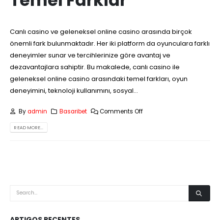
Temel Farklar
Canlı casino ve geleneksel online casino arasında birçok
önemli fark bulunmaktadır. Her iki platform da oyunculara farklı
deneyimler sunar ve tercihlerinize göre avantaj ve
dezavantajlara sahiptir. Bu makalede, canlı casino ile
geleneksel online casino arasındaki temel farkları, oyun
deneyimini, teknoloji kullanımını, sosyal...
By
admin
Basaribet
Comments Off
READ MORE...
ARTIGOS RECENTES