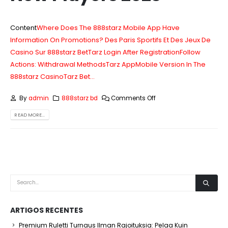
Content
Where Does The 888starz Mobile App Have
Information On Promotions?
Des Paris Sportifs Et Des Jeux De
Casino Sur 888starz Bet
Tarz Login After Registration
Follow
Actions:
Withdrawal Methods
Tarz App
Mobile Version In The
888starz Casino
Tarz Bet...
By
admin
888starz bd
Comments Off
READ MORE...
ARTIGOS RECENTES
Premium Ruletti Turnaus Ilman Rajoituksia: Pelaa Kuin