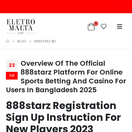
0
BLOG
888STARZ BD
Overview Of The Official
23
888starz Platform For Online
Set
Sports Betting And Casino For
Users In Bangladesh 2025
888starz Registration
Sign Up Instruction For
New Players 2023