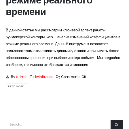
режиме реального
времени
В данной статье мы рассмотрим ключевой аспект работы
букмекерской конторы 1win – анализ изменений коэффициентов в
режиме реального времени. Данный инструмент позволяет
пользователям отслеживать динамику ставок и принимать более
обоснованные решения при выборе исхода события. Мы подробно
разберем, как именно отображаются изменения...
By
admin
1winRussia
Comments Off
READ MORE...