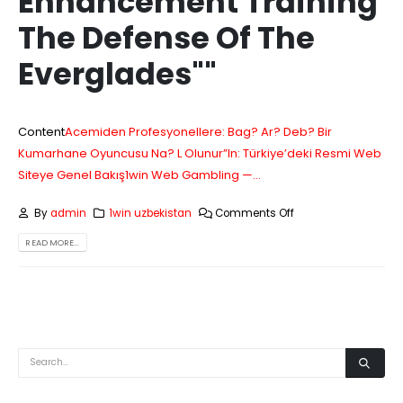
Enhancement Training
The Defense Of The
Everglades""
Content
Acemiden Profesyonellere: Bag? Ar? Deb? Bir
Kumarhane Oyuncusu Na? L Olunur”
In: Türkiye’deki Resmi Web
Siteye Genel Bakış1win Web Gambling —...
By
admin
1win uzbekistan
Comments Off
READ MORE...