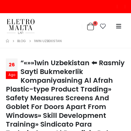
0
BLOG
1WIN UZBEKISTAN
“«»»1win Uzbekistan ⬅️ Rasmiy
26
Sayti Bukmekerlik
Ago
Kompaniyasining Al Afrah
Plastic-type Product Trading»
Safety Measures Screens And
Goblet For Doors Apart From
Windows» Skill Development
Training» Sindicato Para