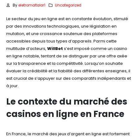
By
eletromaltalar1
Uncategorized
Le secteur du jeu en ligne est en constante évolution, stimulé
par des innovations technologiques, une législation en
mutation, et une croissance soutenue des plateformes
accessibles depuis tous types d’appareils. Parmi cette
multitude d’acteurs,
WillBet
s’est imposé comme un casino
en ligne notable, tentant de se distinguer par une offre axée
sur la transparence et la compétitivité. Lorsqu’on souhaite
évaluer la crédibilité et la fiabilité des différentes enseignes, il
est crucial de s’appuyer sur des comparatifs indépendants et
à jour.
Le contexte du marché des
casinos en ligne en France
En France, le marché des jeux d’argent en ligne est fortement