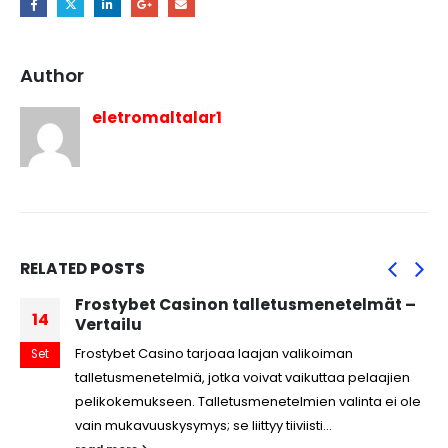
Author
eletromaltalar1
RELATED
POSTS
Frostybet Casinon talletusmenetelmät –
14
Vertailu
Frostybet Casino tarjoaa laajan valikoiman
Set
talletusmenetelmiä, jotka voivat vaikuttaa pelaajien
pelikokemukseen. Talletusmenetelmien valinta ei ole
vain mukavuuskysymys; se liittyy tiiviisti...