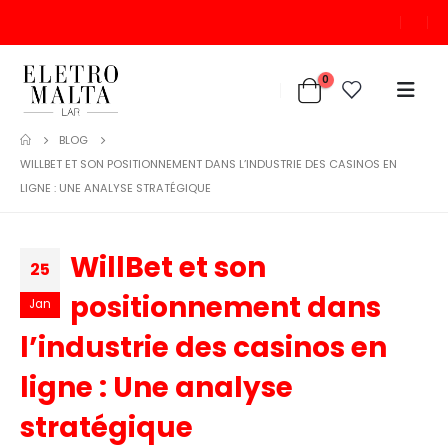
0
BLOG
WILLBET ET SON POSITIONNEMENT DANS L’INDUSTRIE DES CASINOS EN
LIGNE : UNE ANALYSE STRATÉGIQUE
WillBet et son
25
positionnement dans
Jan
l’industrie des casinos en
ligne : Une analyse
stratégique