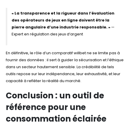
« La transparence et la rigueur dans l’évaluation
des opérateurs de jeux en ligne doivent être la
pierre angulaire d’une industrie responsable. »
—
Expert en régulation des jeux d’argent
En définitive, le rôle d’un comparatif willbet ne se limite pas à
fournir des données : il sert à guider la sécurisation et l’éthique
dans un secteur hautement sensible. La crédibilité de tels
outils repose sur leur indépendance, leur exhaustivité, et leur
capacité à refléter la réalité du marché.
Conclusion : un outil de
référence pour une
consommation éclairée