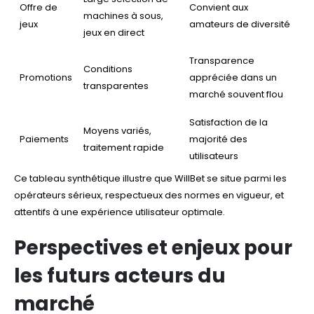
Offre de
Convient aux
machines à sous,
jeux
amateurs de diversité
jeux en direct
Transparence
Conditions
Promotions
appréciée dans un
transparentes
marché souvent flou
Satisfaction de la
Moyens variés,
Paiements
majorité des
traitement rapide
utilisateurs
Ce tableau synthétique illustre que WillBet se situe parmi les
opérateurs sérieux, respectueux des normes en vigueur, et
attentifs à une expérience utilisateur optimale.
Perspectives et enjeux pour
les futurs acteurs du
marché