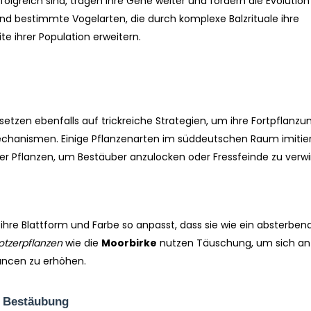
lgreich sind, tragen ihre Gene weiter und fördern die Evolution 
sind bestimmte Vogelarten, die durch komplexe Balzrituale ihre
te ihrer Population erweitern.
setzen ebenfalls auf trickreiche Strategien, um ihre Fortpflanzu
echanismen. Einige Pflanzenarten im süddeutschen Raum imitie
r Pflanzen, um Bestäuber anzulocken oder Fressfeinde zu verwi
e ihre Blattform und Farbe so anpasst, dass sie wie ein absterben
tzerpflanzen
wie die
Moorbirke
nutzen Täuschung, um sich an
ancen zu erhöhen.
r Bestäubung