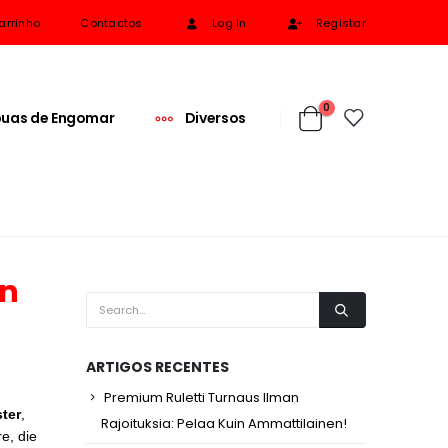
arrinho
Contactos
Log In
Registar
0
uas de Engomar
Diversos
en
ARTIGOS RECENTES
Premium Ruletti Turnaus Ilman
ster
,
Rajoituksia: Pelaa Kuin Ammattilainen!
e, die