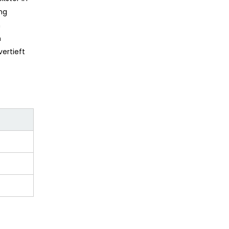
ng
n
n
vertieft