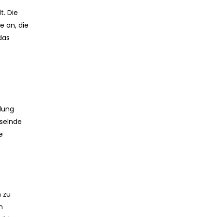
t. Die
e an, die
das
klung
hselnde
e
 zu
n