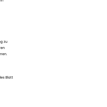
in
ng zu
ren
rren.
des Blatt