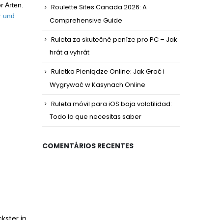
r Arten.
Roulette Sites Canada 2026: A
r und
Comprehensive Guide
Ruleta za skutečné peníze pro PC – Jak
hrát a vyhrát
Ruletka Pieniądze Online: Jak Grać i
Wygrywać w Kasynach Online
Ruleta móvil para iOS baja volatilidad:
Todo lo que necesitas saber
COMENTÁRIOS RECENTES
kster in