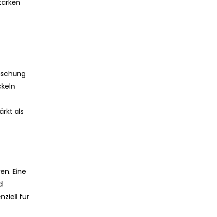
tärken
äuschung
ckeln
rkt als
en. Eine
d
ziell für