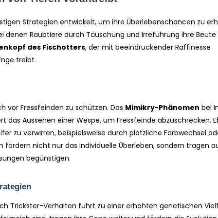
 listigen Strategien entwickelt, um ihre Überlebenschancen zu er
ei denen Raubtiere durch Täuschung und Irreführung ihre Beute
enkopf des Fischotters
, der mit beeindruckender Raffinesse
nge treibt.
ich vor Fressfeinden zu schützen. Das
Mimikry-Phänomen
bei I
ert das Aussehen einer Wespe, um Fressfeinde abzuschrecken. 
er zu verwirren, beispielsweise durch plötzliche Farbwechsel od
ördern nicht nur das individuelle Überleben, sondern tragen a
assungen begünstigen.
trategien
Trickster-Verhalten führt zu einer erhöhten genetischen Vielf