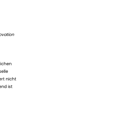
ovation
lichen
selle
rt nicht
end ist