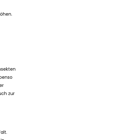
höhen.
nsekten
Ebenso
er
uch zur
alt.