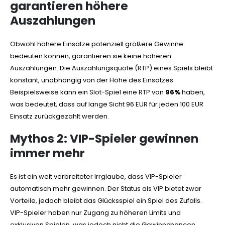
garantieren höhere
Auszahlungen
Obwohl höhere Einsätze potenziell größere Gewinne
bedeuten können, garantieren sie keine höheren
Auszahlungen. Die Auszahlungsquote (RTP) eines Spiels bleibt
konstant, unabhängig von der Höhe des Einsatzes.
Beispielsweise kann ein Slot-Spiel eine RTP von
96%
haben,
was bedeutet, dass auf lange Sicht 96 EUR für jeden 100 EUR
Einsatz zurückgezahlt werden.
Mythos 2: VIP-Spieler gewinnen
immer mehr
Es ist ein weit verbreiteter Irrglaube, dass VIP-Spieler
automatisch mehr gewinnen. Der Status als VIP bietet zwar
Vorteile, jedoch bleibt das Glücksspiel ein Spiel des Zufalls.
VIP-Spieler haben nur Zugang zu höheren Limits und
exklusiven Spielen, was jedoch nicht die Gewinnchancen