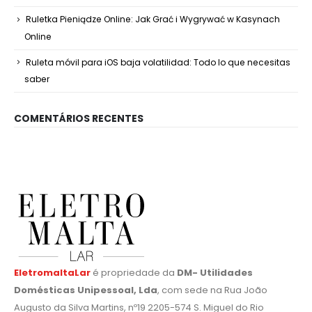
saber
COMENTÁRIOS RECENTES
EletromaltaLar
é propriedade da
DM- Utilidades
Domésticas Unipessoal, Lda
, com sede na Rua João
Augusto da Silva Martins, nº19 2205-574 S. Miguel do Rio
Torto, pessoa coletiva nº PT515244201
SERVIÇOS