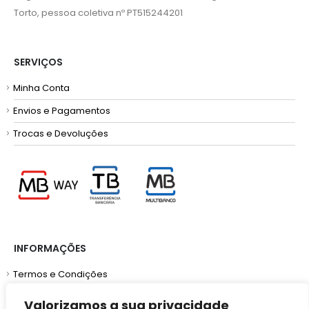
Minha Conta
Envios e Pagamentos
Trocas e Devoluções
INFORMAÇÕES
Termos e Condições
Política de Privacidade
Resolução de Litígios
Valorizamos a sua privacidade