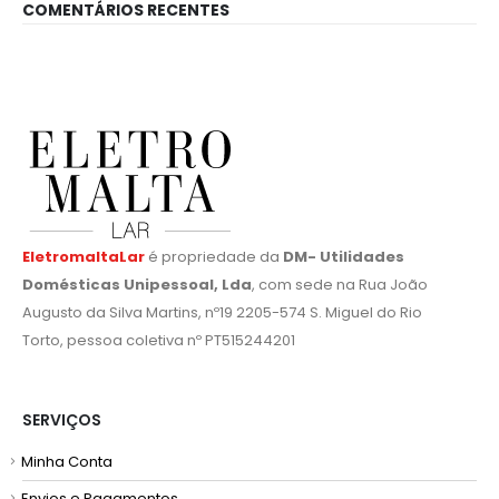
COMENTÁRIOS RECENTES
EletromaltaLar
é propriedade da
DM- Utilidades
Domésticas Unipessoal, Lda
, com sede na Rua João
Augusto da Silva Martins, nº19 2205-574 S. Miguel do Rio
Torto, pessoa coletiva nº PT515244201
SERVIÇOS
Minha Conta
Envios e Pagamentos