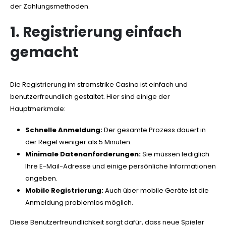
der Zahlungsmethoden.
1. Registrierung einfach
gemacht
Die Registrierung im stromstrike Casino ist einfach und
benutzerfreundlich gestaltet. Hier sind einige der
Hauptmerkmale:
Schnelle Anmeldung:
Der gesamte Prozess dauert in
der Regel weniger als 5 Minuten.
Minimale Datenanforderungen:
Sie müssen lediglich
Ihre E-Mail-Adresse und einige persönliche Informationen
angeben.
Mobile Registrierung:
Auch über mobile Geräte ist die
Anmeldung problemlos möglich.
Diese Benutzerfreundlichkeit sorgt dafür, dass neue Spieler