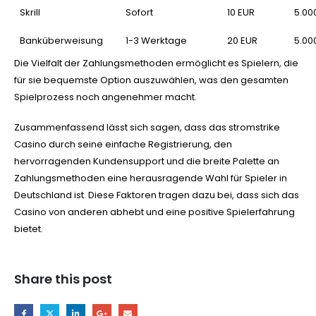
Skrill
Sofort
10 EUR
5.00
Banküberweisung
1-3 Werktage
20 EUR
5.00
Die Vielfalt der Zahlungsmethoden ermöglicht es Spielern, die
für sie bequemste Option auszuwählen, was den gesamten
Spielprozess noch angenehmer macht.
Zusammenfassend lässt sich sagen, dass das stromstrike
Casino durch seine einfache Registrierung, den
hervorragenden Kundensupport und die breite Palette an
Zahlungsmethoden eine herausragende Wahl für Spieler in
Deutschland ist. Diese Faktoren tragen dazu bei, dass sich das
Casino von anderen abhebt und eine positive Spielerfahrung
bietet.
Share this post