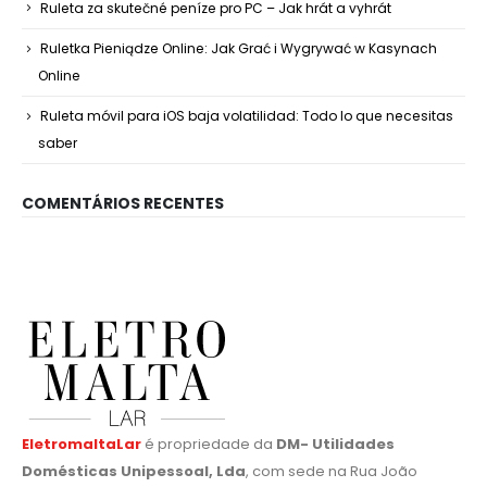
Ruletka Pieniądze Online: Jak Grać i Wygrywać w Kasynach
Online
Ruleta móvil para iOS baja volatilidad: Todo lo que necesitas
saber
COMENTÁRIOS RECENTES
EletromaltaLar
é propriedade da
DM- Utilidades
Domésticas Unipessoal, Lda
, com sede na Rua João
Augusto da Silva Martins, nº19 2205-574 S. Miguel do Rio