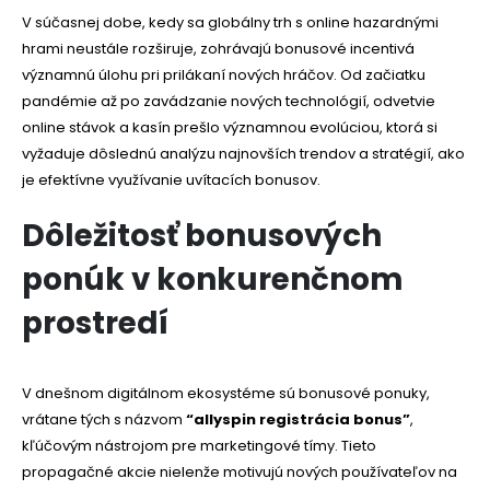
V súčasnej dobe, kedy sa globálny trh s online hazardnými
hrami neustále rozširuje, zohrávajú bonusové incentivá
významnú úlohu pri prilákaní nových hráčov. Od začiatku
pandémie až po zavádzanie nových technológií, odvetvie
online stávok a kasín prešlo významnou evolúciou, ktorá si
vyžaduje dôslednú analýzu najnovších trendov a stratégií, ako
je efektívne využívanie uvítacích bonusov.
Dôležitosť bonusových
ponúk v konkurenčnom
prostredí
V dnešnom digitálnom ekosystéme sú bonusové ponuky,
vrátane tých s názvom
“allyspin registrácia bonus”
,
kľúčovým nástrojom pre marketingové tímy. Tieto
propagačné akcie nielenže motivujú nových používateľov na