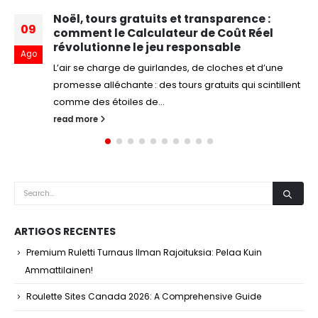
Οδηγός για Στρατηγικές ρουλέτας στο posido
15
casino
Η ρουλέτα είναι ένα από τα πιο δημοφιλή παιχνίδια καζίνο,
Ago
και το
posido casino
προσφέρει μια εμπειρία που
συνδυάζει...
read more
ARTIGOS RECENTES
Premium Ruletti Turnaus Ilman Rajoituksia: Pelaa Kuin
Ammattilainen!
Roulette Sites Canada 2026: A Comprehensive Guide
Ruleta za skutečné peníze pro PC – Jak hrát a vyhrát