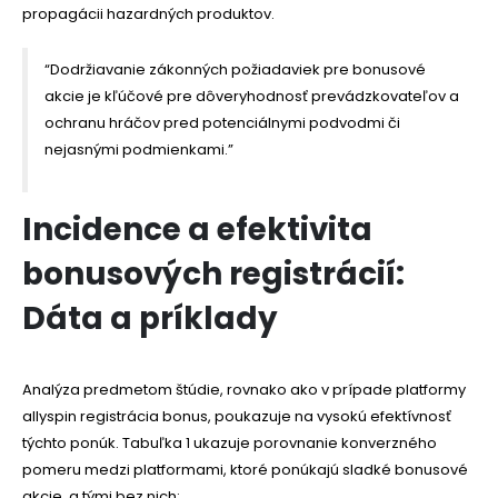
propagácii hazardných produktov.
“Dodržiavanie zákonných požiadaviek pre bonusové
akcie je kľúčové pre dôveryhodnosť prevádzkovateľov a
ochranu hráčov pred potenciálnymi podvodmi či
nejasnými podmienkami.”
Incidence a efektivita
bonusových registrácií:
Dáta a príklady
Analýza predmetom štúdie, rovnako ako v prípade platformy
allyspin registrácia bonus, poukazuje na vysokú efektívnosť
týchto ponúk. Tabuľka 1 ukazuje porovnanie konverzného
pomeru medzi platformami, ktoré ponúkajú sladké bonusové
akcie, a tými bez nich: