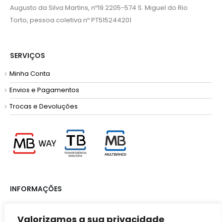
Augusto da Silva Martins, nº19 2205-574 S. Miguel do Rio
Torto, pessoa coletiva nº PT515244201
SERVIÇOS
Minha Conta
Envios e Pagamentos
Trocas e Devoluções
INFORMAÇÕES
Termos e Condições
Valorizamos a sua privacidade