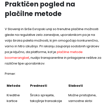
Praktičen pogled na
plačilne metode
V Sloveniji in širše Evropski uniji so trenutne plačilne možnosti
glede na regulative zelo zanesljive, uporabnikom pa je na
voljo široka paleta možnosti, ki jim omogočajo konkurenčno,
varno in hitro izkušnjo. Pri iskanju zaupanja sodobnih igralcev
pa je ključno, da platforme, kot je
plačilne metode
boomerangbet
, nudijo transparentne in prilagojene rešitve za
različne tipe uporabnikov.
Primer:
Metoda
Prednosti
Slabosti
Kreditne
Široko sprejete,
Možne pristojbine,
kartice
takojšnje transakcije
varnostne skrbi