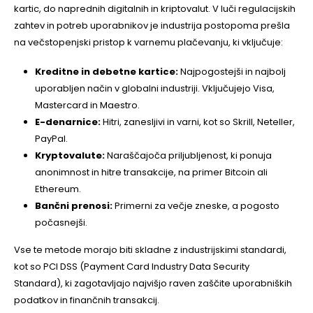
kartic, do naprednih digitalnih in kriptovalut. V luči regulacijskih
zahtev in potreb uporabnikov je industrija postopoma prešla
na večstopenjski pristop k varnemu plačevanju, ki vključuje:
Kreditne in debetne kartice:
Najpogostejši in najbolj
uporabljen način v globalni industriji. Vključujejo Visa,
Mastercard in Maestro.
E-denarnice:
Hitri, zanesljivi in varni, kot so Skrill, Neteller,
PayPal.
Kryptovalute:
Naraščajoča priljubljenost, ki ponuja
anonimnost in hitre transakcije, na primer Bitcoin ali
Ethereum.
Bančni prenosi:
Primerni za večje zneske, a pogosto
počasnejši.
Vse te metode morajo biti skladne z industrijskimi standardi,
kot so PCI DSS (Payment Card Industry Data Security
Standard), ki zagotavljajo najvišjo raven zaščite uporabniških
podatkov in finančnih transakcij.