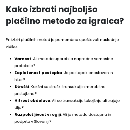
Kako izbrati najboljšo
plačilno metodo za igralca?
Pri izbiri plačilnih metod je pomembno upoštevati naslednje
vidike:
Varnost
: Ali metoda uporablja napredne varnostne
protokole?
Zapletenost postopka
: Je postopek enostaven in
hiter?
Stroški
: Kakšni so stroški transakcij in morebitne
pristojbine?
Hitrost obdelave
: Ali so transakcije takojšnje ali trajajo
dlje?
Razpoložljivost v regiji
: Ali je metoda dostopna in
podprta v Sloveniji?