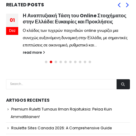
RELATED
POSTS
Η Αναπτυξιακή Τάση του Online Στοιχήματος
01
στην Ελλάδα: Ευκαιρίες και Προκλήσεις
Ο κλάδος των τυχερών παιχνιδιών online γνωρίζει μια
Dez
συνεχώς αυξανόμενη δυναμική στην Ελλάδα, με σημαντικές
επιπτώσεις σε οικονομικό, ρυθμιστικό και...
read more
ARTIGOS RECENTES
Premium Ruletti Turnaus Ilman Rajoituksia: Pelaa Kuin
Ammattilainen!
Roulette Sites Canada 2026: A Comprehensive Guide