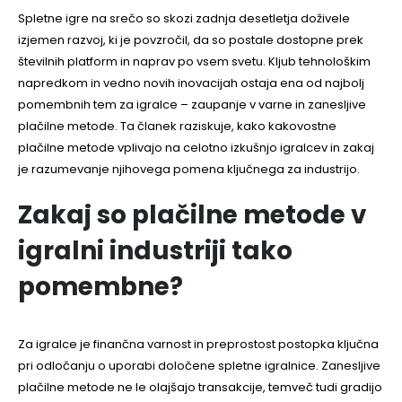
Spletne igre na srečo so skozi zadnja desetletja doživele
izjemen razvoj, ki je povzročil, da so postale dostopne prek
številnih platform in naprav po vsem svetu. Kljub tehnološkim
napredkom in vedno novih inovacijah ostaja ena od najbolj
pomembnih tem za igralce – zaupanje v varne in zanesljive
plačilne metode. Ta članek raziskuje, kako kakovostne
plačilne metode vplivajo na celotno izkušnjo igralcev in zakaj
je razumevanje njihovega pomena ključnega za industrijo.
Zakaj so plačilne metode v
igralni industriji tako
pomembne?
Za igralce je finančna varnost in preprostost postopka ključna
pri odločanju o uporabi določene spletne igralnice. Zanesljive
plačilne metode ne le olajšajo transakcije, temveč tudi gradijo