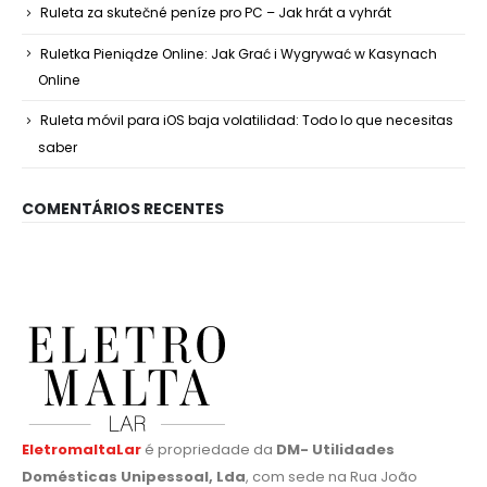
Ruleta za skutečné peníze pro PC – Jak hrát a vyhrát
Ruletka Pieniądze Online: Jak Grać i Wygrywać w Kasynach
Online
Ruleta móvil para iOS baja volatilidad: Todo lo que necesitas
saber
COMENTÁRIOS RECENTES
EletromaltaLar
é propriedade da
DM- Utilidades
Domésticas Unipessoal, Lda
, com sede na Rua João