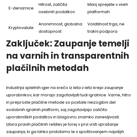
Hitrost, zaščita
Manj sprejete v vseh
E-denarnice
osebnih podatkov
platformah
Anonimnost, globalna
Volatilnost trga, ne
Kryptovalute
dostopnost
trakni podpora
Zaključek: Zaupanje temelji
na varnih in transparentnih
plačilnih metodah
Industrija spletnih iger na srečo iz leta v leto krepi zaupanje
uporabnikov, kar morajo zagotavljati tudi igralnice. Varne, hitro
in preproste plačilne metode so postale neizogibni del
sodobnih igralnih platform, saj zagotavljajo zaščito
uporabniških podatkov in blagovno znamko zanesljivosti.
Izbira pravih plačilnih rešitev je torej v prvi vrsti vprašanje
zaupanja, ki ga lahko pridobimo le s spoštovanjem najvišjih