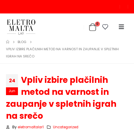
0
BLOG
VPLIV IZBIRE PLAČILNIH METOD NA VARNOST IN ZAUPANJE V SPLETNIH
IGRAH NA SREČO
Vpliv izbire plačilnih
24
metod na varnost in
Jun
zaupanje v spletnih igrah
na srečo
By
eletromaltalar1
Uncategorized