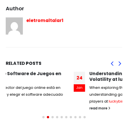
Author
eletromaltalar1
RELATED
POSTS
Understanding the Importance of Game
24
Volatility at luckybird casino
When exploring the world of online gaming,
Jan
understanding game volatility is crucial, especially for
players at
luckybird casino
. Game...
read more