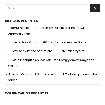
ARTIGOS RECENTES
Premium Ruletti Turnaus Ilman Rajoituksia: Pelaa Kuin
Ammattilainen!
Roulette Sites Canada 2026: A Comprehensive Guide
Ruleta za skutečné peníze pro PC – Jak hrát a vyhrát
Ruletka Pieniądze Online: Jak Grać i Wygrywać w Kasynach
Online
Ruleta móvil para iOS baja volatilidad: Todo lo que necesitas
saber
COMENTÁRIOS RECENTES