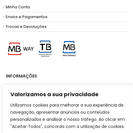
Minha Conta
Envios e Pagamentos
Trocas e Devoluções
INFORMAÇÕES
Termos e Condições
Valorizamos a sua privacidade
Política de Privacidade
Utilizamos cookies para melhorar a sua experiência de
Resolução de Litígios
navegação, apresentar anúncios ou conteúdos
personalizados e analisar o nosso tráfego. Ao clicar em
"Aceitar Todos", concorda com a utilização de cookies.