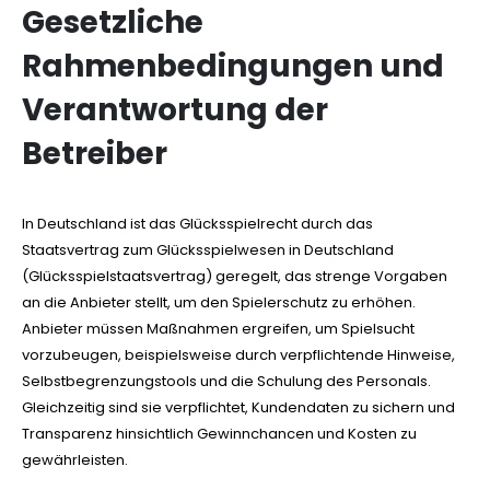
Gesetzliche
Rahmenbedingungen und
Verantwortung der
Betreiber
In Deutschland ist das Glücksspielrecht durch das
Staatsvertrag zum Glücksspielwesen in Deutschland
(Glücksspielstaatsvertrag) geregelt, das strenge Vorgaben
an die Anbieter stellt, um den Spielerschutz zu erhöhen.
Anbieter müssen Maßnahmen ergreifen, um Spielsucht
vorzubeugen, beispielsweise durch verpflichtende Hinweise,
Selbstbegrenzungstools und die Schulung des Personals.
Gleichzeitig sind sie verpflichtet, Kundendaten zu sichern und
Transparenz hinsichtlich Gewinnchancen und Kosten zu
gewährleisten.