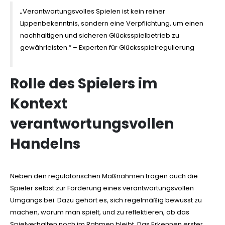
„Verantwortungsvolles Spielen ist kein reiner
Lippenbekenntnis, sondern eine Verpflichtung, um einen
nachhaltigen und sicheren Glücksspielbetrieb zu
gewährleisten.“ – Experten für Glücksspielregulierung
Rolle des Spielers im
Kontext
verantwortungsvollen
Handelns
Neben den regulatorischen Maßnahmen tragen auch die
Spieler selbst zur Förderung eines verantwortungsvollen
Umgangs bei. Dazu gehört es, sich regelmäßig bewusst zu
machen, warum man spielt, und zu reflektieren, ob das
Spielverhalten noch im Rahmen bleibt. Das Erkennen erster