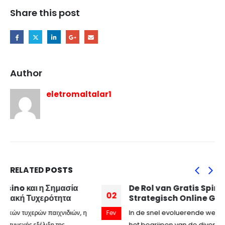
Share this post
Author
eletromaltalar1
RELATED
POSTS
De Rol van Gratis Spins Zonder Storting in
02
Strategisch Online Gokken
In de snel evoluerende wereld van online gokken is
Fev
het begrijpen van de diverse promoties en voordelen