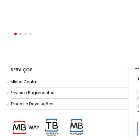
SERVIÇOS
I
Minha Conta
T
Envios e Pagamentos
Po
Trocas e Devoluções
Re