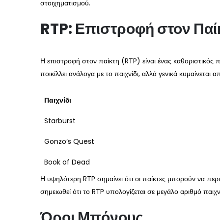
στοιχηματισμού.
RTP: Επιστροφή στον Παί
Η επιστροφή στον παίκτη (RTP) είναι ένας καθοριστικός 
ποικίλλει ανάλογα με το παιχνίδι, αλλά γενικά κυμαίνεται 
Παιχνίδι
Starburst
Gonzo’s Quest
Book of Dead
Η υψηλότερη RTP σημαίνει ότι οι παίκτες μπορούν να περ
σημειωθεί ότι το RTP υπολογίζεται σε μεγάλο αριθμό παιχν
Όροι Μπόνους