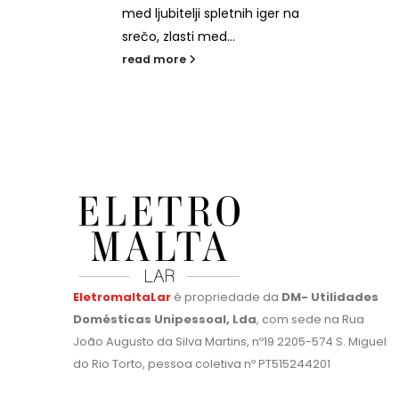
med ljubitelji spletnih iger na
srečo, zlasti med...
read more
EletromaltaLar
é propriedade da
DM- Utilidades
Domésticas Unipessoal, Lda
, com sede na Rua
João Augusto da Silva Martins, nº19 2205-574 S. Miguel
do Rio Torto, pessoa coletiva nº PT515244201