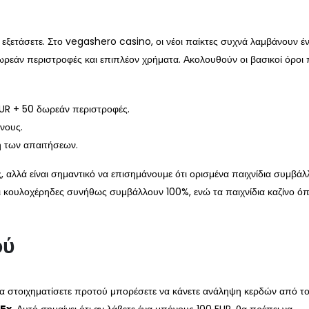
α εξετάσετε. Στο vegashero casino, οι νέοι παίκτες συχνά λαμβάνουν έ
ρεάν περιστροφές και επιπλέον χρήματα. Ακολουθούν οι βασικοί όροι
UR + 50 δωρεάν περιστροφές.
νους.
 των απαιτήσεων.
, αλλά είναι σημαντικό να επισημάνουμε ότι ορισμένα παιχνίδια συμβά
οι κουλοχέρηδες συνήθως συμβάλλουν 100%, ενώ τα παιχνίδια καζίνο ό
ού
 να στοιχηματίσετε προτού μπορέσετε να κάνετε ανάληψη κερδών από τ