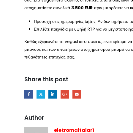
σας. Στο vegashero casino, οι τυπικές απαιτήσεις είναι
3
στοιχηματίσετε συνολικά
3.500 EUR
πριν μπορέσετε να κ
Προσοχή στις ημερομηνίες λήξης: Αν δεν τηρήσετε τις
Επιλέξτε παιχνίδια με υψηλή RTP για να μεγιστοποιήσ
Καθώς εξερευνάτε το vegashero casino, είναι κρίσιμο ν
μπόνους και των απαιτήσεων στοιχηματισμού μπορεί να σα
πιθανότητες επιτυχίας σας.
Share this post
Author
eletromaltalar1