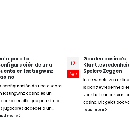
uía para la
Gouden casino’s
17
onfiguración de una
Klanttevredenhei
uenta en lastingwinz
Spelers Zeggen
Ago
asino
In de wereld van onlin
a configuración de una cuenta
is klanttevredenheid e
n lastingwinz casino es un
voor het succes van e
roceso sencillo que permite a
casino. Dit geldt ook v
os jugadores acceder a un...
read more
ead more