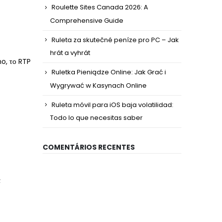
Roulette Sites Canada 2026: A
Comprehensive Guide
Ruleta za skutečné peníze pro PC – Jak
hrát a vyhrát
no, το RTP
Ruletka Pieniądze Online: Jak Grać i
Wygrywać w Kasynach Online
Ruleta móvil para iOS baja volatilidad:
Todo lo que necesitas saber
COMENTÁRIOS RECENTES
α