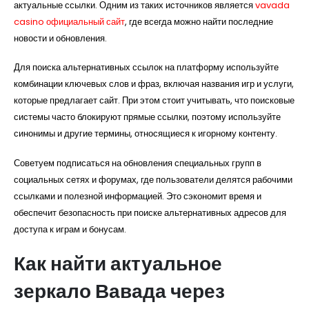
актуальные ссылки. Одним из таких источников является
vavada
casino официальный сайт
, где всегда можно найти последние
новости и обновления.
Для поиска альтернативных ссылок на платформу используйте
комбинации ключевых слов и фраз, включая названия игр и услуги,
которые предлагает сайт. При этом стоит учитывать, что поисковые
системы часто блокируют прямые ссылки, поэтому используйте
синонимы и другие термины, относящиеся к игорному контенту.
Советуем подписаться на обновления специальных групп в
социальных сетях и форумах, где пользователи делятся рабочими
ссылками и полезной информацией. Это сэкономит время и
обеспечит безопасность при поиске альтернативных адресов для
доступа к играм и бонусам.
Как найти актуальное
зеркало Вавада через