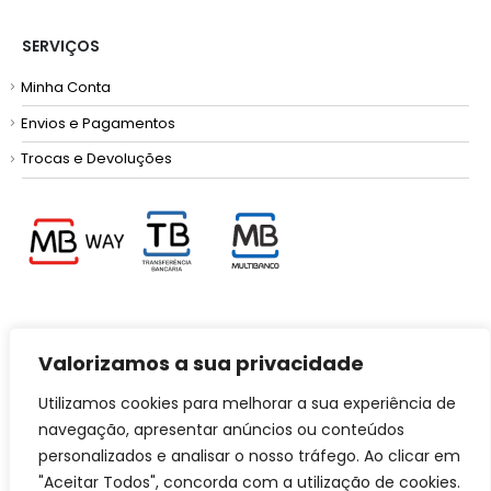
SERVIÇOS
Minha Conta
Envios e Pagamentos
Trocas e Devoluções
INFORMAÇÕES
Valorizamos a sua privacidade
Termos e Condições
Utilizamos cookies para melhorar a sua experiência de
Política de Privacidade
navegação, apresentar anúncios ou conteúdos
personalizados e analisar o nosso tráfego. Ao clicar em
Resolução de Litígios
"Aceitar Todos", concorda com a utilização de cookies.