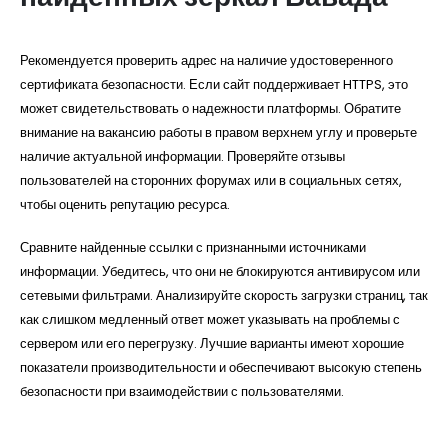
Рекомендуется проверить адрес на наличие удостоверенного
сертификата безопасности. Если сайт поддерживает HTTPS, это
может свидетельствовать о надежности платформы. Обратите
внимание на вакансию работы в правом верхнем углу и проверьте
наличие актуальной информации. Проверяйте отзывы
пользователей на сторонних форумах или в социальных сетях,
чтобы оценить репутацию ресурса.
Сравните найденные ссылки с признанными источниками
информации. Убедитесь, что они не блокируются антивирусом или
сетевыми фильтрами. Анализируйте скорость загрузки страниц, так
как слишком медленный ответ может указывать на проблемы с
сервером или его перегрузку. Лучшие варианты имеют хорошие
показатели производительности и обеспечивают высокую степень
безопасности при взаимодействии с пользователями.