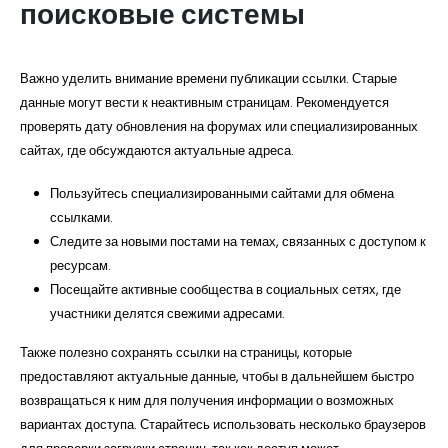
поисковые системы
Важно уделить внимание времени публикации ссылки. Старые
данные могут вести к неактивным страницам. Рекомендуется
проверять дату обновления на форумах или специализированных
сайтах, где обсуждаются актуальные адреса.
Пользуйтесь специализированными сайтами для обмена
ссылками.
Следите за новыми постами на темах, связанных с доступом к
ресурсам.
Посещайте активные сообщества в социальных сетях, где
участники делятся свежими адресами.
Также полезно сохранять ссылки на страницы, которые
предоставляют актуальные данные, чтобы в дальнейшем быстро
возвращаться к ним для получения информации о возможных
вариантах доступа. Старайтесь использовать несколько браузеров