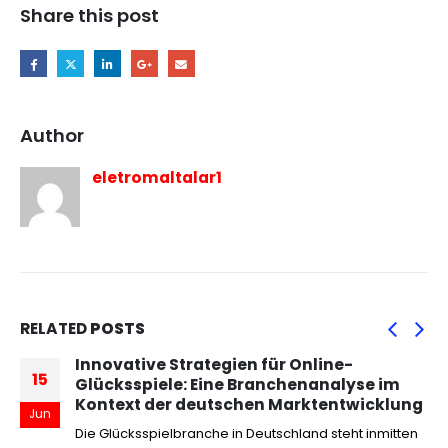
Share this post
Author
eletromaltalar1
RELATED
POSTS
Innovative Strategien für Online-
15
Glücksspiele: Eine Branchenanalyse im
Kontext der deutschen Marktentwicklung
Jun
Die Glücksspielbranche in Deutschland steht inmitten