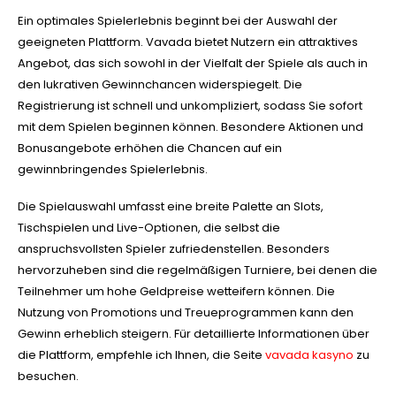
Ein optimales Spielerlebnis beginnt bei der Auswahl der
geeigneten Plattform. Vavada bietet Nutzern ein attraktives
Angebot, das sich sowohl in der Vielfalt der Spiele als auch in
den lukrativen Gewinnchancen widerspiegelt. Die
Registrierung ist schnell und unkompliziert, sodass Sie sofort
mit dem Spielen beginnen können. Besondere Aktionen und
Bonusangebote erhöhen die Chancen auf ein
gewinnbringendes Spielerlebnis.
Die Spielauswahl umfasst eine breite Palette an Slots,
Tischspielen und Live-Optionen, die selbst die
anspruchsvollsten Spieler zufriedenstellen. Besonders
hervorzuheben sind die regelmäßigen Turniere, bei denen die
Teilnehmer um hohe Geldpreise wetteifern können. Die
Nutzung von Promotions und Treueprogrammen kann den
Gewinn erheblich steigern. Für detaillierte Informationen über
die Plattform, empfehle ich Ihnen, die Seite
vavada kasyno
zu
besuchen.