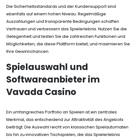
Die Sicherheitsstandards und der Kundensupport sind
ebenfalls auf einem hohen Niveau. Regelmäßige
Auszahlungen und transparente Bedingungen schaffen
Vertrauen und verbessern das Spielerlebnis. Nutzen Sie die
Gelegenheit und testen Sie die zahlreichen Funktionen und
Möglichkeiten, die diese Plattform bietet, und maximieren Sie
Ihre Gewinnchancen.
Spielauswahl und
Softwareanbieter im
Vavada Casino
Ein umfangreiches Portfolio an Spielen ist ein zentrales
Merkmal, das entscheidend zur Attraktivität des Angebots
beiträgt. Die Auswahl reicht von klassischen Spielautomaten
bis hin zu innovativen Tischspielen, die das Spielerlebnis