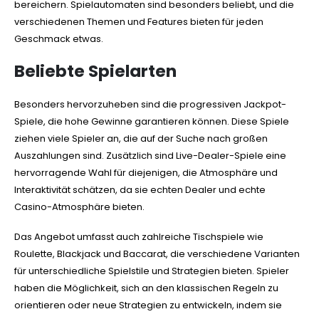
bereichern. Spielautomaten sind besonders beliebt, und die
verschiedenen Themen und Features bieten für jeden
Geschmack etwas.
Beliebte Spielarten
Besonders hervorzuheben sind die progressiven Jackpot-
Spiele, die hohe Gewinne garantieren können. Diese Spiele
ziehen viele Spieler an, die auf der Suche nach großen
Auszahlungen sind. Zusätzlich sind Live-Dealer-Spiele eine
hervorragende Wahl für diejenigen, die Atmosphäre und
Interaktivität schätzen, da sie echten Dealer und echte
Casino-Atmosphäre bieten.
Das Angebot umfasst auch zahlreiche Tischspiele wie
Roulette, Blackjack und Baccarat, die verschiedene Varianten
für unterschiedliche Spielstile und Strategien bieten. Spieler
haben die Möglichkeit, sich an den klassischen Regeln zu
orientieren oder neue Strategien zu entwickeln, indem sie