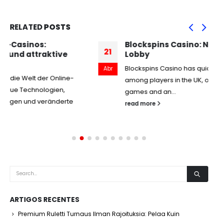
RELATED
POSTS
Blockspins Casino: Navigating the Game
21
Lobby
Blockspins Casino has quickly become a favourite
Abr
among players in the UK, offering a wide variety of
games and an...
read more
ARTIGOS RECENTES
Premium Ruletti Turnaus Ilman Rajoituksia: Pelaa Kuin
Ammattilainen!