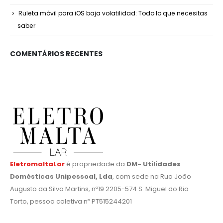
saber
COMENTÁRIOS RECENTES
EletromaltaLar
é propriedade da
DM- Utilidades
Domésticas Unipessoal, Lda
, com sede na Rua João
Augusto da Silva Martins, nº19 2205-574 S. Miguel do Rio
Torto, pessoa coletiva nº PT515244201
SERVIÇOS