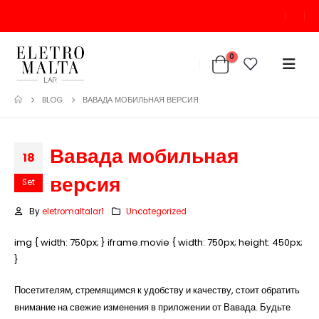
0
BLOG
ВАВАДА МОБИЛЬНАЯ ВЕРСИЯ
Вавада мобильная
18
версия
Set
By
eletromaltalar1
Uncategorized
img { width: 750px; } iframe.movie { width: 750px; height: 450px;
}
Посетителям, стремящимся к удобству и качеству, стоит обратить
внимание на свежие изменения в приложении от Вавада. Будьте