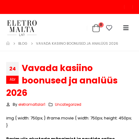
0
BLOG
VAVADA KASIINO BOONUSED JA ANALÜÜS 2026
Vavada kasiino
24
boonused ja analüüs
Abr
2026
By
eletromaltalar1
Uncategorized
img { width: 750px; } iframe.movie { width: 750px; height: 450px;
}
Parim viis alustada mängimist ja nautida online