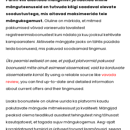
mänguteenuseid on tutvuda kõigi saadaval olevate
soodustustega, mis aitavad maksimeerida teie
mängukogemust.
Oluline on märkida, et mitmed
pakkumised võivad varieeruda tavalistest
registreerimisboonustest kuni nädala ja kuu jooksul kehtivate
kampaaniateni. Aktiivsete mängijate jaoks on tähtis püüdida
leida boonuseid, mis pakuvad soodsamaid tingimusi.
Üks peamisi eeliseid on see, et paljud platvormid pakuvad
boonuseid mitte ainult esimesel sissemaksel, vaid ka korduvate
sissemaksete korral.
By using a reliable source like
vavada
review
, you can find up-to-date and detailed information
about current offers and their tingimused.
Lisaks boonustele on oluline uurida ka platvormi kaudu
pakutavate mängude mitmekesisust ja kvaliteeti. Mängijad
peaksid olema teadlikud ausatest tehingutest ning tõhusast
kasutajatoest, et tagada sujuv mängukogemus. Aeg-ajalt
korraldatavad turniirid ja üritused toovad lisamõnusid, seega