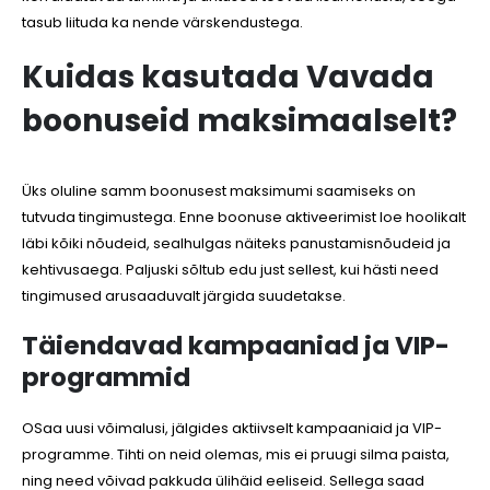
tasub liituda ka nende värskendustega.
Kuidas kasutada Vavada
boonuseid maksimaalselt?
Üks oluline samm boonusest maksimumi saamiseks on
tutvuda tingimustega. Enne boonuse aktiveerimist loe hoolikalt
läbi kõiki nõudeid, sealhulgas näiteks panustamisnõudeid ja
kehtivusaega. Paljuski sõltub edu just sellest, kui hästi need
tingimused arusaaduvalt järgida suudetakse.
Täiendavad kampaaniad ja VIP-
programmid
OSaa uusi võimalusi, jälgides aktiivselt kampaaniaid ja VIP-
programme. Tihti on neid olemas, mis ei pruugi silma paista,
ning need võivad pakkuda ülihäid eeliseid. Sellega saad