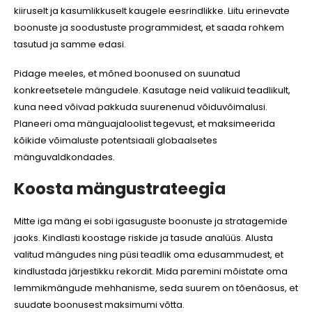
kiiruselt ja kasumlikkuselt kaugele eesrindlikke. Liitu erinevate
boonuste ja soodustuste programmidest, et saada rohkem
tasutud ja samme edasi.
Pidage meeles, et mõned boonused on suunatud
konkreetsetele mängudele. Kasutage neid valikuid teadlikult,
kuna need võivad pakkuda suurenenud võiduvõimalusi.
Planeeri oma mänguajaloolist tegevust, et maksimeerida
kõikide võimaluste potentsiaali globaalsetes
mänguvaldkondades.
Koosta mängustrateegia
Mitte iga mäng ei sobi igasuguste boonuste ja stratagemide
jaoks. Kindlasti koostage riskide ja tasude analüüs. Alusta
valitud mängudes ning püsi teadlik oma edusammudest, et
kindlustada järjestikku rekordit. Mida paremini mõistate oma
lemmikmängude mehhanisme, seda suurem on tõenäosus, et
suudate boonusest maksimumi võtta.