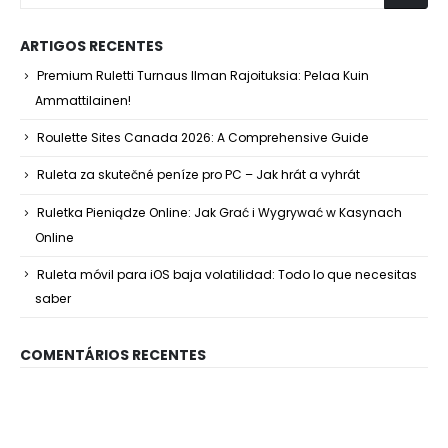
ARTIGOS RECENTES
Premium Ruletti Turnaus Ilman Rajoituksia: Pelaa Kuin
Ammattilainen!
Roulette Sites Canada 2026: A Comprehensive Guide
Ruleta za skutečné peníze pro PC – Jak hrát a vyhrát
Ruletka Pieniądze Online: Jak Grać i Wygrywać w Kasynach
Online
Ruleta móvil para iOS baja volatilidad: Todo lo que necesitas
saber
COMENTÁRIOS RECENTES