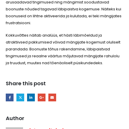
arusaadavad tingimused ning mängimist soodustavad
boonuste nõuded tagavad läbipaistva kogemuse. Näiteks kui
boonuseid on lihtne aktiveerida ja kulutada, ei teki mängijates
frustratsiooni.
Kokkuvõttes näitab analüüs, et hästi läbimõeldud ja
atraktiivsed pakkumised võivad mängijate kogemust oluliselt
parandada. Boonuste tõhus rakendamine, läbipaistvad
tingimused ja reaalne väärtus mõjutavad mängijate rahulolu
ja truudust, muutes nad tõenäoliselt püsikundedeks.
Share this post
Author