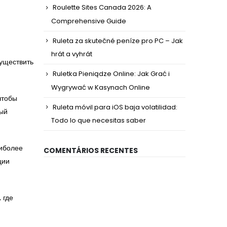
Roulette Sites Canada 2026: A
Comprehensive Guide
Ruleta za skutečné peníze pro PC – Jak
hrát a vyhrát
существить
Ruletka Pieniądze Online: Jak Grać i
Wygrywać w Kasynach Online
чтобы
Ruleta móvil para iOS baja volatilidad:
ный
Todo lo que necesitas saber
аиболее
COMENTÁRIOS RECENTES
ции
 где