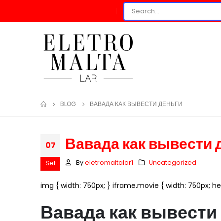
BLOG
ВАВАДА КАК ВЫВЕСТИ ДЕНЬГИ
Вавада как вывести 
07
By
eletromaltalar1
Uncategorized
Set
img { width: 750px; } iframe.movie { width: 750px; he
Вавада как вывести