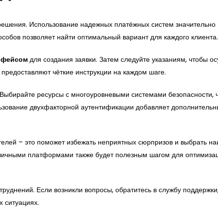
ешения. Использование надежных платёжных систем значительно
собов позволяет найти оптимальный вариант для каждого клиента.
рфейсом
для создания заявки. Затем следуйте указаниям, чтобы о
редоставляют чёткие инструкции на каждом шаге.
. Выбирайте ресурсы с многоуровневыми системами безопасности, 
льзование двухфакторной аутентификации добавляет дополнитель
ателей – это поможет избежать неприятных сюрпризов и выбрать н
ичными платформами также будет полезным шагом для оптимиза
руднений. Если возникли вопросы, обратитесь в службу поддержки,
 ситуациях.