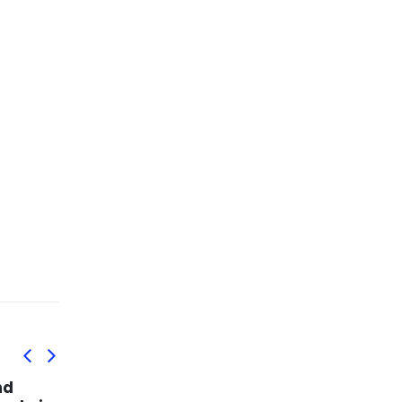
nd
Les tendances
02
25