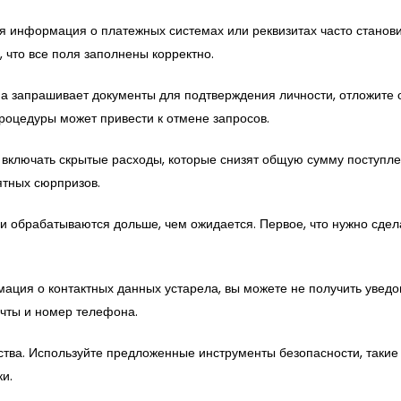
я информация о платежных системах или реквизитах часто станов
, что все поля заполнены корректно.
а запрашивает документы для подтверждения личности, отложите 
роцедуры может привести к отмене запросов.
 включать скрытые расходы, которые снизят общую сумму поступле
ятных сюрпризов.
и обрабатываются дольше, чем ожидается. Первое, что нужно сдел
ация о контактных данных устарела, вы можете не получить увед
очты и номер телефона.
тва. Используйте предложенные инструменты безопасности, такие 
и.