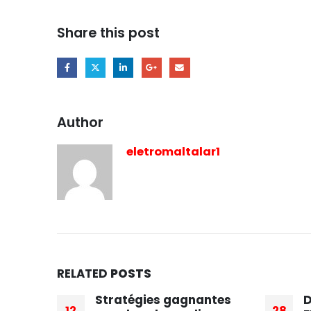
Share this post
Author
eletromaltalar1
RELATED
POSTS
Stratégies gagnantes
D
12
28