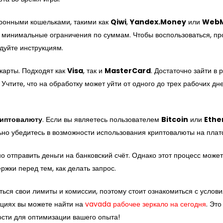
тронными кошельками, такими как
Qiwi
,
Yandex.Money
или
Web
минимальные ограничения по суммам. Чтобы воспользоваться, пр
дуйте инструкциям.
карты. Подходят как
Visa
, так и
MasterCard
. Достаточно зайти в 
Учтите, что на обработку может уйти от одного до трех рабочих дне
иптовалюту
. Если вы являетесь пользователем
Bitcoin
или
Eth
ьно убедитесь в возможности использования криптовалюты на пла
о отправить деньги на банковский счёт. Однако этот процесс может
ржки перед тем, как делать запрос.
еться свои лимиты и комиссии, поэтому стоит ознакомиться с услов
циях вы можете найти на
vavada рабочее зеркало на сегодня
. Эт
ости для оптимизации вашего опыта!