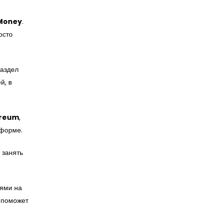
Money
.
осто
раздел
й, в
ereum
,
тформе.
 занять
иями на
о поможет