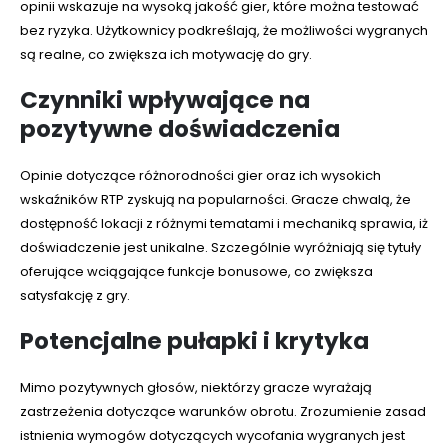
opinii wskazuje na wysoką jakość gier, które można testować
bez ryzyka. Użytkownicy podkreślają, że możliwości wygranych
są realne, co zwiększa ich motywację do gry.
Czynniki wpływające na
pozytywne doświadczenia
Opinie dotyczące różnorodności gier oraz ich wysokich
wskaźników RTP zyskują na popularności. Gracze chwalą, że
dostępność lokacji z różnymi tematami i mechaniką sprawia, iż
doświadczenie jest unikalne. Szczególnie wyróżniają się tytuły
oferujące wciągające funkcje bonusowe, co zwiększa
satysfakcję z gry.
Potencjalne pułapki i krytyka
Mimo pozytywnych głosów, niektórzy gracze wyrażają
zastrzeżenia dotyczące warunków obrotu. Zrozumienie zasad
istnienia wymogów dotyczących wycofania wygranych jest