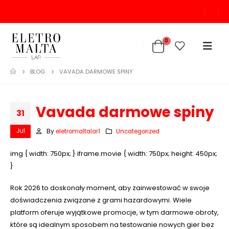
0
BLOG
VAVADA DARMOWE SPINY
Vavada darmowe spiny
31
Jul
By
eletromaltalar1
Uncategorized
img { width: 750px; } iframe.movie { width: 750px; height: 450px;
}
Rok 2026 to doskonały moment, aby zainwestować w swoje
doświadczenia związane z grami hazardowymi. Wiele
platform oferuje wyjątkowe promocje, w tym darmowe obroty,
które są idealnym sposobem na testowanie nowych gier bez