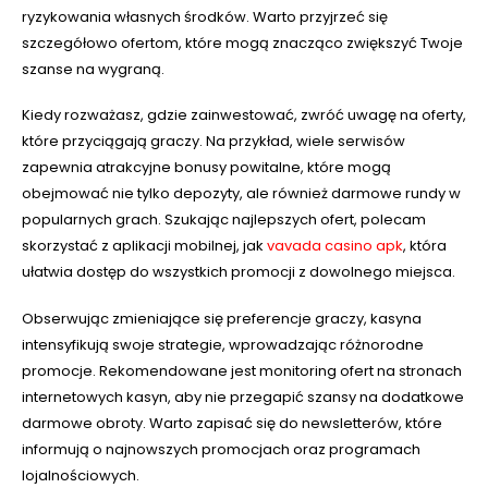
ryzykowania własnych środków. Warto przyjrzeć się
szczegółowo ofertom, które mogą znacząco zwiększyć Twoje
szanse na wygraną.
Kiedy rozważasz, gdzie zainwestować, zwróć uwagę na oferty,
które przyciągają graczy. Na przykład, wiele serwisów
zapewnia atrakcyjne bonusy powitalne, które mogą
obejmować nie tylko depozyty, ale również darmowe rundy w
popularnych grach. Szukając najlepszych ofert, polecam
skorzystać z aplikacji mobilnej, jak
vavada casino apk
, która
ułatwia dostęp do wszystkich promocji z dowolnego miejsca.
Obserwując zmieniające się preferencje graczy, kasyna
intensyfikują swoje strategie, wprowadzając różnorodne
promocje. Rekomendowane jest monitoring ofert na stronach
internetowych kasyn, aby nie przegapić szansy na dodatkowe
darmowe obroty. Warto zapisać się do newsletterów, które
informują o najnowszych promocjach oraz programach
lojalnościowych.