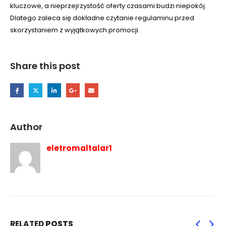
kluczowe, a nieprzejrzystość oferty czasami budzi niepokój.
Dlatego zaleca się dokładne czytanie regulaminu przed
skorzystaniem z wyjątkowych promocji.
Share this post
Author
eletromaltalar1
RELATED
POSTS