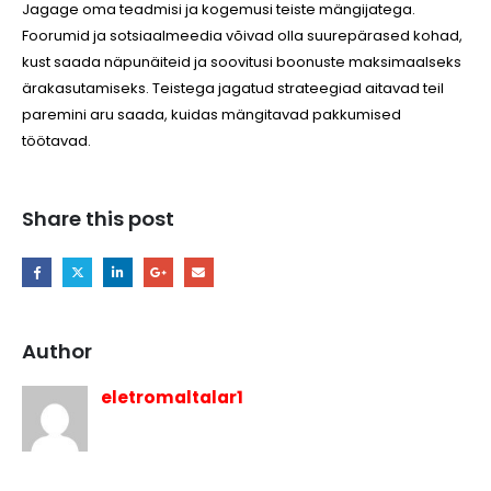
Jagage oma teadmisi ja kogemusi teiste mängijatega.
Foorumid ja sotsiaalmeedia võivad olla suurepärased kohad,
kust saada näpunäiteid ja soovitusi boonuste maksimaalseks
ärakasutamiseks. Teistega jagatud strateegiad aitavad teil
paremini aru saada, kuidas mängitavad pakkumised
töötavad.
Share this post
Author
eletromaltalar1