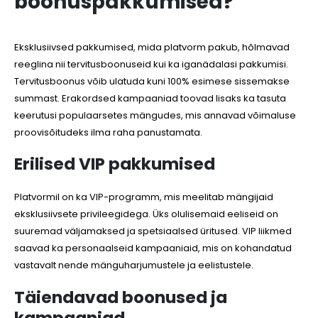
boonuspakkumised?
Eksklusiivsed pakkumised, mida platvorm pakub, hõlmavad
reeglina nii tervitusboonuseid kui ka iganädalasi pakkumisi.
Tervitusboonus võib ulatuda kuni 100% esimese sissemakse
summast. Erakordsed kampaaniad toovad lisaks ka tasuta
keerutusi populaarsetes mängudes, mis annavad võimaluse
proovisõitudeks ilma raha panustamata.
Erilised VIP pakkumised
Platvormil on ka VIP-programm, mis meelitab mängijaid
eksklusiivsete privileegidega. Üks olulisemaid eeliseid on
suuremad väljamaksed ja spetsiaalsed üritused. VIP liikmed
saavad ka personaalseid kampaaniaid, mis on kohandatud
vastavalt nende mänguharjumustele ja eelistustele.
Täiendavad boonused ja
kampaaniad