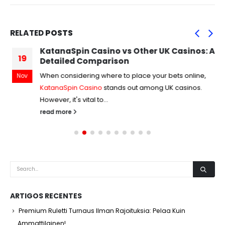
RELATED
POSTS
KatanaSpin Casino vs Other UK Casinos: A
19
Detailed Comparison
When considering where to place your bets online,
Nov
KatanaSpin Casino
stands out among UK casinos.
However, it's vital to...
read more
ARTIGOS RECENTES
Premium Ruletti Turnaus Ilman Rajoituksia: Pelaa Kuin
Ammattilainen!