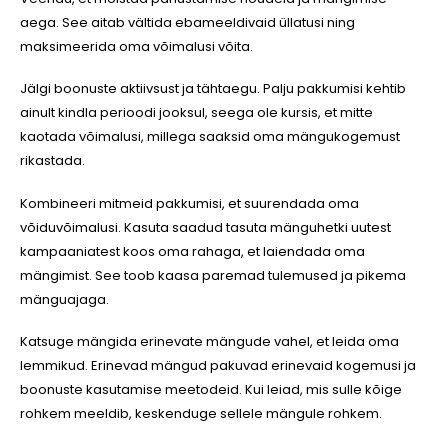
aega. See aitab vältida ebameeldivaid üllatusi ning
maksimeerida oma võimalusi võita.
Jälgi boonuste aktiivsust ja tähtaegu. Palju pakkumisi kehtib
ainult kindla perioodi jooksul, seega ole kursis, et mitte
kaotada võimalusi, millega saaksid oma mängukogemust
rikastada.
Kombineeri mitmeid pakkumisi, et suurendada oma
võiduvõimalusi. Kasuta saadud tasuta mänguhetki uutest
kampaaniatest koos oma rahaga, et laiendada oma
mängimist. See toob kaasa paremad tulemused ja pikema
mänguajaga.
Katsuge mängida erinevate mängude vahel, et leida oma
lemmikud. Erinevad mängud pakuvad erinevaid kogemusi ja
boonuste kasutamise meetodeid. Kui leiad, mis sulle kõige
rohkem meeldib, keskenduge sellele mängule rohkem.