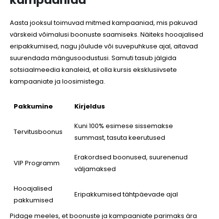
Aasta jooksul toimuvad mitmed kampaaniad, mis pakuvad
värskeid võimalusi boonuste saamiseks. Näiteks hooajalised
eripakkumised, nagu jõulude või suvepuhkuse ajal, aitavad
suurendada mängusoodustusi. Samuti tasub jälgida
sotsiaalmeedia kanaleid, et olla kursis eksklusiivsete
kampaaniate ja loosimistega.
Pakkumine
Kirjeldus
Kuni 100% esimese sissemakse
Tervitusboonus
summast, tasuta keerutused
Erakordsed boonused, suurenenud
VIP Programm
väljamaksed
Hooajalised
Eripakkumised tähtpäevade ajal
pakkumised
Pidage meeles, et boonuste ja kampaaniate parimaks ära