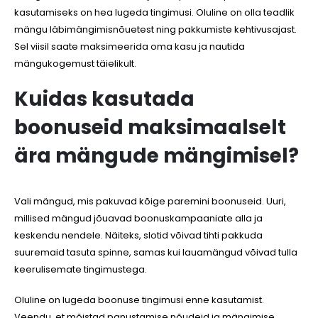
kasutamiseks on hea lugeda tingimusi. Oluline on olla teadlik
mängu läbimängimisnõuetest ning pakkumiste kehtivusajast.
Sel viisil saate maksimeerida oma kasu ja nautida
mängukogemust täielikult.
Kuidas kasutada
boonuseid maksimaalselt
ära mängude mängimisel?
Vali mängud, mis pakuvad kõige paremini boonuseid. Uuri,
millised mängud jõuavad boonuskampaaniate alla ja
keskendu nendele. Näiteks, slotid võivad tihti pakkuda
suuremaid tasuta spinne, samas kui lauamängud võivad tulla
keerulisemate tingimustega.
Oluline on lugeda boonuse tingimusi enne kasutamist.
Veendu, et mõistad panustamise nõudeid ja mängimise