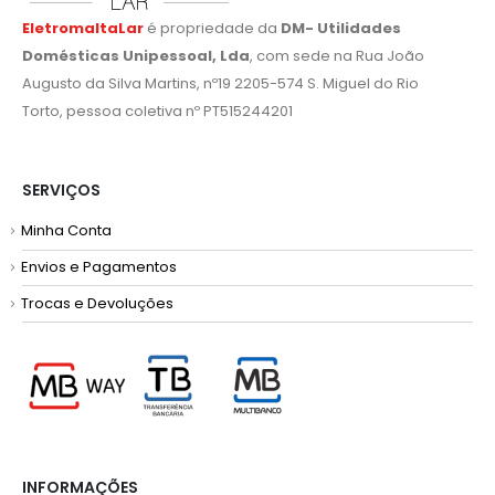
EletromaltaLar
é propriedade da
DM- Utilidades
Domésticas Unipessoal, Lda
, com sede na Rua João
Augusto da Silva Martins, nº19 2205-574 S. Miguel do Rio
Torto, pessoa coletiva nº PT515244201
SERVIÇOS
Minha Conta
Envios e Pagamentos
Trocas e Devoluções
INFORMAÇÕES