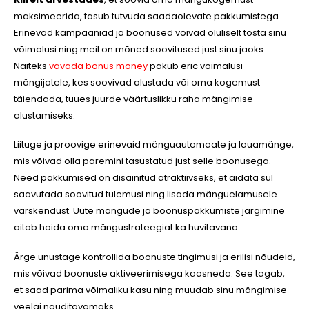
maksimeerida, tasub tutvuda saadaolevate pakkumistega.
Erinevad kampaaniad ja boonused võivad oluliselt tõsta sinu
võimalusi ning meil on mõned soovitused just sinu jaoks.
Näiteks
vavada bonus money
pakub eric võimalusi
mängijatele, kes soovivad alustada või oma kogemust
täiendada, tuues juurde väärtuslikku raha mängimise
alustamiseks.
Liituge ja proovige erinevaid mänguautomaate ja lauamänge,
mis võivad olla paremini tasustatud just selle boonusega.
Need pakkumised on disainitud atraktiivseks, et aidata sul
saavutada soovitud tulemusi ning lisada mänguelamusele
värskendust. Uute mängude ja boonuspakkumiste järgimine
aitab hoida oma mängustrateegiat ka huvitavana.
Ärge unustage kontrollida boonuste tingimusi ja erilisi nõudeid,
mis võivad boonuste aktiveerimisega kaasneda. See tagab,
et saad parima võimaliku kasu ning muudab sinu mängimise
veelgi nauditavamaks.