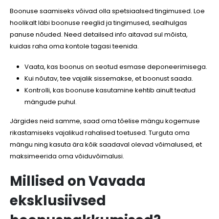
Boonuse saamiseks võivad olla spetsiaalsed tingimused. Loe
hoolikalt läbi boonuse reeglid ja tingimused, sealhulgas
panuse nõuded. Need detailsed info aitavad sul mõista,
kuidas raha oma kontole tagasi teenida.
Vaata, kas boonus on seotud esmase deponeerimisega.
Kui nõutav, tee vajalik sissemakse, et boonust saada.
Kontrolli, kas boonuse kasutamine kehtib ainult teatud
mängude puhul.
Järgides neid samme, saad oma tõelise mängu kogemuse
rikastamiseks vajalikud rahalised toetused. Turguta oma
mängu ning kasuta ära kõik saadaval olevad võimalused, et
maksimeerida oma võiduvõimalusi.
Millised on Vavada
eksklusiivsed