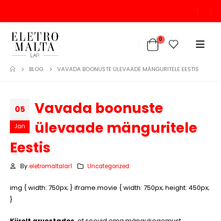
0
BLOG
VAVADA BOONUSTE ÜLEVAADE MÄNGURITELE EESTIS
Vavada boonuste
05
ülevaade mänguritele
Jan
Eestis
By
eletromaltalar1
Uncategorized
img { width: 750px; } iframe.movie { width: 750px; height: 450px;
}
Kiirelt arvestades
, et soovid oma mängukogemust