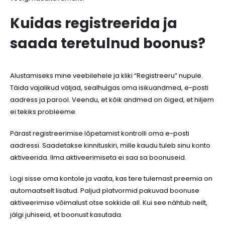
Kuidas registreerida ja
saada teretulnud boonus?
Alustamiseks mine veebilehele ja kliki “Registreeru” nupule.
Täida vajalikud väljad, sealhulgas oma isikuandmed, e-posti
aadress ja parool. Veendu, et kõik andmed on õiged, et hiljem
ei tekiks probleeme.
Pärast registreerimise lõpetamist kontrolli oma e-posti
aadressi. Saadetakse kinnituskiri, mille kaudu tuleb sinu konto
aktiveerida. Ilma aktiveerimiseta ei saa sa boonuseid.
Logi sisse oma kontole ja vaata, kas tere tulemast preemia on
automaatselt lisatud. Paljud platvormid pakuvad boonuse
aktiveerimise võimalust otse sokkide all. Kui see nähtub neilt,
jälgi juhiseid, et boonust kasutada.