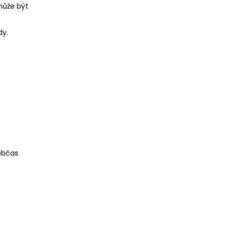
může být
dy.
 občas