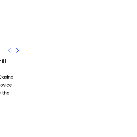
 i dostępność w
Az online szerencsejáték
06
syn online:
iparág jövője:
li aplikacji
innovációk, kihívások és
Abr
h na
a felelősségteljes játék
ie polskiego
szerepe
Bevezetés: A
owej transformacji,
digitális
anży hazardowej
ąco zmienia się
változás és a
ącym
szerencsejáték
waniem na