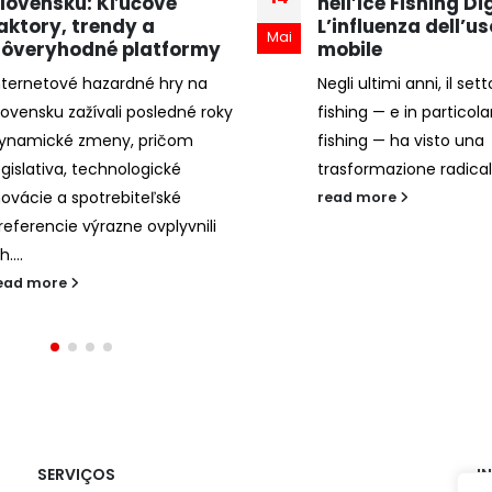
ell’Ice Fishing Digitale:
Joueurs sur les
’influenza dell’uso
Promotions de m
Fev
obile
Les promotions des ca
egli ultimi anni, il settore del
ligne, notamment cell
ishing — e in particolare dell'ice
megadice
, suscitent 
ishing — ha visto una
de vives discussions p
rasformazione radicale grazie...
joueurs expérimentés...
ead more
read more
SERVIÇOS
I