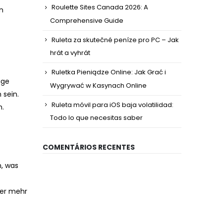
Roulette Sites Canada 2026: A
n
Comprehensive Guide
Ruleta za skutečné peníze pro PC – Jak
hrát a vyhrát
Ruletka Pieniądze Online: Jak Grać i
ige
Wygrywać w Kasynach Online
sein.
Ruleta móvil para iOS baja volatilidad:
n.
Todo lo que necesitas saber
COMENTÁRIOS RECENTES
n, was
er mehr