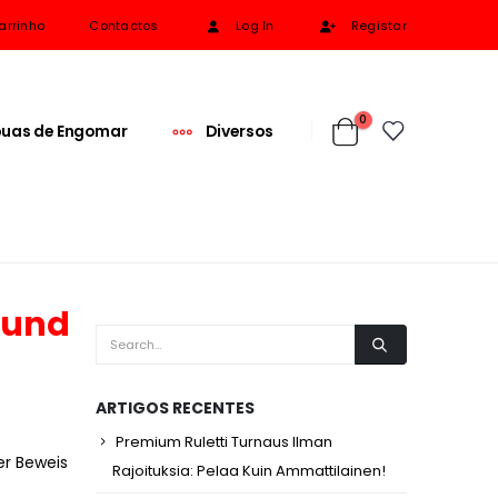
arrinho
Contactos
Log In
Registar
0
uas de Engomar
Diversos
 und
ARTIGOS RECENTES
Premium Ruletti Turnaus Ilman
er Beweis
Rajoituksia: Pelaa Kuin Ammattilainen!