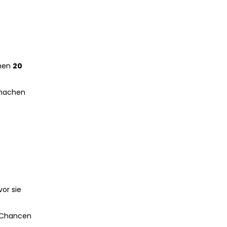
chen
20
 machen
or sie
e Chancen