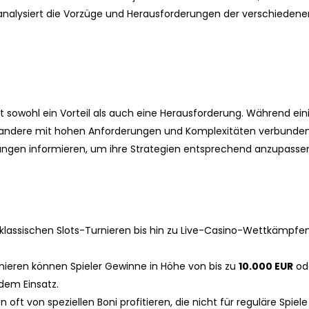
el analysiert die Vorzüge und Herausforderungen der verschiedene
st sowohl ein Vorteil als auch eine Herausforderung. Während ein
andere mit hohen Anforderungen und Komplexitäten verbunden 
ngungen informieren, um ihre Strategien entsprechend anzupasse
 klassischen Slots-Turnieren bis hin zu Live-Casino-Wettkämpfe
nieren können Spieler Gewinne in Höhe von bis zu
10.000 EUR
od
dem Einsatz.
ft von speziellen Boni profitieren, die nicht für reguläre Spiele