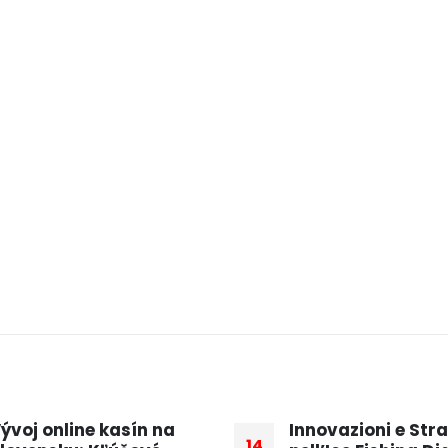
nnovazioni e Strategie
Les Feedbacks de
12