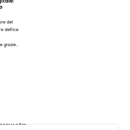
για Να Κερδίσετε στα Slots
egadice
του
winairlines
Jul
Jan
sinos en
Το winairlines casino προσφέρει
es de
μια μεγάλη ποικιλία από παιχνίδια
souvent
slots με συναρπαστικά θέματα και
armi les
μεγάλες ευκαιρίες κέρδους. Εδώ θα
.
εξετάσουμε...
read more
M
f
NFORMAÇÕES