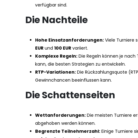
verfügbar sind.
Die Nachteile
Hohe Einsatzanforderungen:
Viele Turniere 
EUR
und
100 EUR
variiert.
Komplexe Regeln:
Die Regeln können je nach T
kann, die besten Strategien zu entwickeln.
RTP-Variationen:
Die Rückzahlungsquote (RTP) k
Gewinnchancen beeinflussen kann.
Die Schattenseiten
Wettanforderungen:
Die meisten Turniere er
abgehoben werden können.
Begrenzte Teilnehmerzahl:
Einige Turniere 