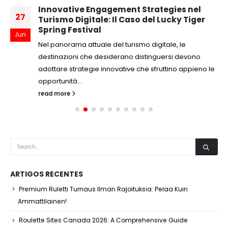
Innovative Engagement Strategies nel
27
Turismo Digitale: Il Caso del Lucky Tiger
Spring Festival
Jun
Nel panorama attuale del turismo digitale, le
destinazioni che desiderano distinguersi devono
adottare strategie innovative che sfruttino appieno le
opportunità...
read more
ARTIGOS RECENTES
Premium Ruletti Turnaus Ilman Rajoituksia: Pelaa Kuin
Ammattilainen!
Roulette Sites Canada 2026: A Comprehensive Guide