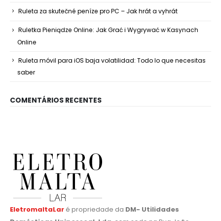
Ruleta za skutečné peníze pro PC – Jak hrát a vyhrát
Ruletka Pieniądze Online: Jak Grać i Wygrywać w Kasynach
Online
Ruleta móvil para iOS baja volatilidad: Todo lo que necesitas
saber
COMENTÁRIOS RECENTES
EletromaltaLar
é propriedade da
DM- Utilidades