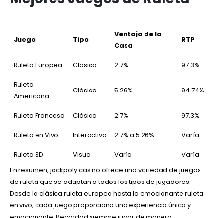
Ventaja de la
Juego
Tipo
RTP
Casa
Ruleta Europea
Clásica
2.7%
97.3%
Ruleta
Clásica
5.26%
94.74%
Americana
Ruleta Francesa
Clásica
2.7%
97.3%
Ruleta en Vivo
Interactiva
2.7% a 5.26%
Varía
Ruleta 3D
Visual
Varía
Varía
En resumen, jackpoty casino ofrece una variedad de juegos
de ruleta que se adaptan a todos los tipos de jugadores.
Desde la clásica ruleta europea hasta la emocionante ruleta
en vivo, cada juego proporciona una experiencia única y
emocionante. Recordad siempre jugar de manera