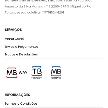
Domésticas Unipessoal, Lda
, com sede na Rua João
Augusto da Silva Martins, nº19 2205-574 S. Miguel do Rio
Torto, pessoa coletiva nº PT515244201
SERVIÇOS
Minha Conta
Envios e Pagamentos
Trocas e Devoluções
INFORMAÇÕES
Termos e Condições