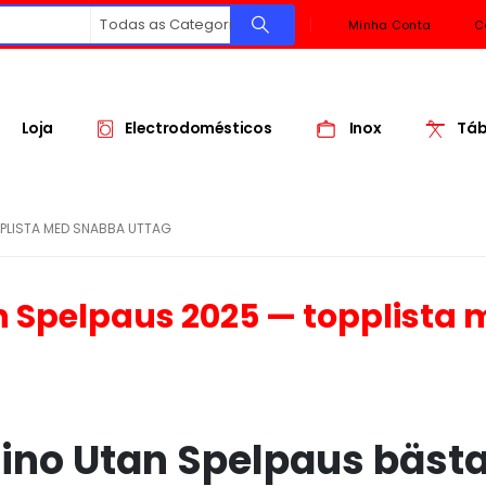
Todas as Categorias
Minha Conta
C
Loja
Electrodomésticos
Inox
Táb
PPLISTA MED SNABBA UTTAG
n Spelpaus 2025 — topplista
ino Utan Spelpaus bäst