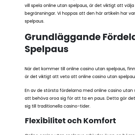
vill spela online utan spelpaus, är det viktigt att vä
begränsningar. Vi hoppas att den här artikeln har var
spelpaus.
Grundläggande Fördela
Spelpaus
När det kommer till online casino utan spelpaus, fi
är det viktigt att veta att online casino utan spelpaus 
En av de största fördelarna med online casino utan sp
att behöva oroa sig för att ta en paus. Detta gör det
sig till traditionella casino-tider.
Flexibilitet och Komfort