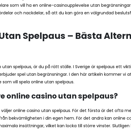
elare som vill ha en online-casinoupplevelse utan begränsningar.
rdelar och nackdelar, så att du kan göra en välgrundad besluts
Utan Spelpaus – Bästa Altern
tan spelpaus, är du på rätt ställe. I Sverige är spelpaus ett vikt
bjuder spel utan begränsningar. I den här artikeln kommer vi a
 som vill spela online utan spelpaus.
re online casino utan spelpaus?
e väljer online casino utan spelpaus. För det första är det ofta m
t från bekvämligheten i din egen hem. För det andra kan online c
mala insättningar, vilket kan locka till större vinster. Slutligen