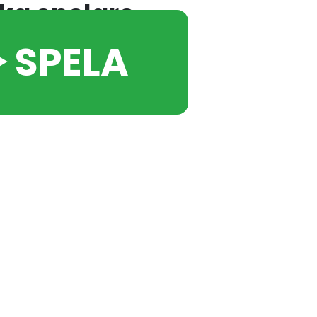
ska spelare
️ SPELA