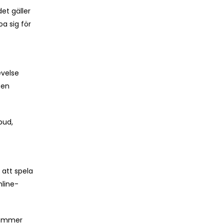
et gäller
a sig för
evelse
 en
bud,
 att spela
nline-
 kommer