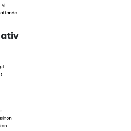
 Vi
fattande
ativ
igt
tt
er
asinon
 kan