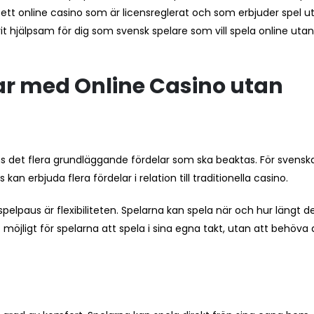
lja ett online casino som är licensreglerat och som erbjuder spel u
it hjälpsam för dig som svensk spelare som vill spela online utan
r med Online Casino utan
nns det flera grundläggande fördelar som ska beaktas. För svensk
kan erbjuda flera fördelar i relation till traditionella casino.
elpaus är flexibiliteten. Spelarna kan spela när och hur längt de 
 möjligt för spelarna att spela i sina egna takt, utan att behöva