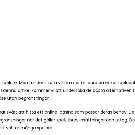
ga spelare. Men för dem som vill ha mer än bara en enkel spelupp
. I denna artikel kommer vi att undersöka de bästa alternativen f
lse utan begränsningar.
r svårt att hitta ett online-casino som passar deras behov. Det
gränsningar när det gäller spelutbud, insättningar och uttag. De
ärt val för många spelare.