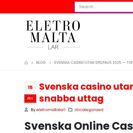
BLOG
SVENSKA CASINO UTAN SPELPAUS 2025 — TO
Svenska casino uta
15
snabba uttag
Abr
By
eletromaltalar1
Uncategorized
Svenska Online Cas