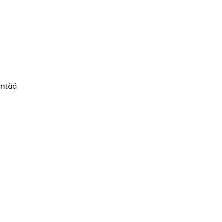
entää