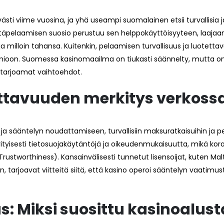
ti viime vuosina, ja yhä useampi suomalainen etsii turvallisia j
 Etäpelaamisen suosio perustuu sen helppokäyttöisyyteen, laajaa
 milloin tahansa. Kuitenkin, pelaamisen turvallisuus ja luotetta
huomioon. Suomessa kasinomaailma on tiukasti säännelty, mutta o
 tarjoamat vaihtoehdot.
ettavuuden merkitys verkoss
ja sääntelyn noudattamiseen, turvallisiin maksuratkaisuihin ja pe
ityisesti tietosuojakäytäntöjä ja oikeudenmukaisuutta, mikä kor
Trustworthiness). Kansainvälisesti tunnetut lisensoijat, kuten Mal
arjoavat viitteitä siitä, että kasino operoi sääntelyn vaatimus
: Miksi suosittu kasinoalust