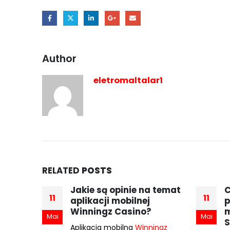
Author
eletromaltalar1
RELATED
POSTS
 temat
Co warto wiedzieć o
L
11
19
płatnościach
I
międzynarodowych w
L
Mai
Mar
Slotsofvegas Casino?
T
ingz