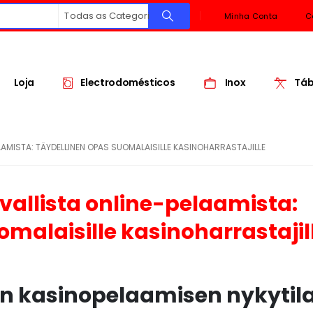
Todas as Categorias
Minha Conta
C
Loja
Electrodomésticos
Inox
Táb
AAMISTA: TÄYDELLINEN OPAS SUOMALAISILLE KASINOHARRASTAJILLE
rvallista online-pelaamista:
malaisille kasinoharrastajil
n kasinopelaamisen nykytil