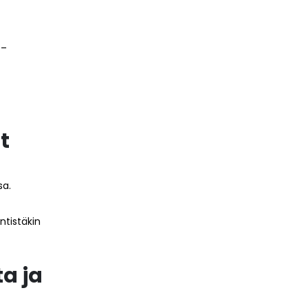
 –
t
sa.
ntistäkin
a ja