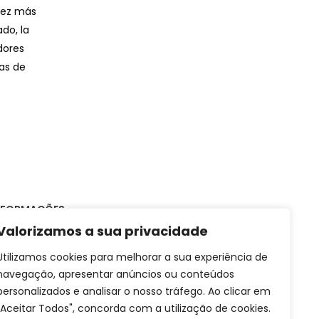
Casino
ereld van
oor
ohne OASIS
 belang
eten
Sperre in
z
Deutschland
t
...
read more
NFORMAÇÕES
Valorizamos a sua privacidade
ermos e Condições
Utilizamos cookies para melhorar a sua experiência de
lítica de Privacidade
navegação, apresentar anúncios ou conteúdos
solução de Litígios
personalizados e analisar o nosso tráfego. Ao clicar em
"Aceitar Todos", concorda com a utilização de cookies.