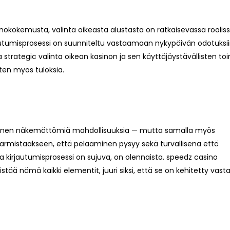
okokemusta, valinta oikeasta alustasta on ratkaisevassa roolissa
jautumisprosessi on suunniteltu vastaamaan nykypäivän odotuksi
 strategic valinta oikean kasinon ja sen käyttäjäystävällisten to
iten myös tuloksia.
oaa ennen näkemättömiä mahdollisuuksia — mutta samalla myös
 Varmistaakseen, että pelaaminen pysyy sekä turvallisena että
ka kirjautumisprosessi on sujuva, on olennaista. speedz casino
istää nämä kaikki elementit, juuri siksi, että se on kehitetty va