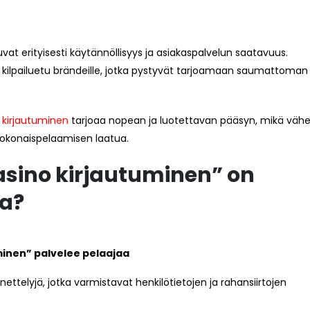
at erityisesti käytännöllisyys ja asiakaspalvelun saatavuus.
at kilpailuetu brändeille, jotka pystyvät tarjoamaan saumattoman
 kirjautuminen
tarjoaa nopean ja luotettavan pääsyn, mikä väh
a kokonaispelaamisen laatua.
casino kirjautuminen” on
ja?
minen” palvelee pelaajaa
telyjä, jotka varmistavat henkilötietojen ja rahansiirtojen