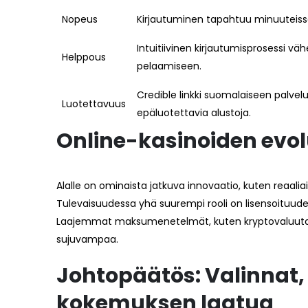
Nopeus
Kirjautuminen tapahtuu minuuteissa
Intuitiivinen kirjautumisprosessi v
Helppous
pelaamiseen.
Credible linkki suomalaiseen palve
Luotettavuus
epäluotettavia alustoja.
Online-kasinoiden evol
Alalle on ominaista jatkuva innovaatio, kuten reaalia
Tulevaisuudessa yhä suurempi rooli on lisensoituudell
Laajemmat maksumenetelmät, kuten kryptovaluutat j
sujuvampaa.
Johtopäätös: Valinnat,
kokemuksen laatua