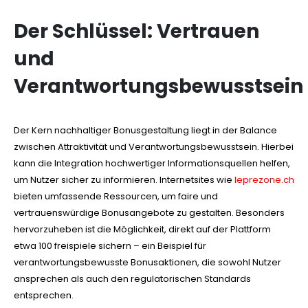
Der Schlüssel: Vertrauen
und
Verantwortungsbewusstsein
Der Kern nachhaltiger Bonusgestaltung liegt in der Balance
zwischen Attraktivität und Verantwortungsbewusstsein. Hierbei
kann die Integration hochwertiger Informationsquellen helfen,
um Nutzer sicher zu informieren. Internetsites wie
leprezone.ch
bieten umfassende Ressourcen, um faire und
vertrauenswürdige Bonusangebote zu gestalten. Besonders
hervorzuheben ist die Möglichkeit, direkt auf der Plattform
etwa 100 freispiele sichern – ein Beispiel für
verantwortungsbewusste Bonusaktionen, die sowohl Nutzer
ansprechen als auch den regulatorischen Standards
entsprechen.