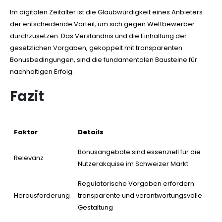
Im digitalen Zeitalter ist die Glaubwürdigkeit eines Anbieters
der entscheidende Vorteil, um sich gegen Wettbewerber
durchzusetzen. Das Verständnis und die Einhaltung der
gesetzlichen Vorgaben, gekoppelt mit transparenten
Bonusbedingungen, sind die fundamentalen Bausteine für
nachhaltigen Erfolg.
Fazit
Faktor
Details
Bonusangebote sind essenziell für die
Relevanz
Nutzerakquise im Schweizer Markt
Regulatorische Vorgaben erfordern
Herausforderung
transparente und verantwortungsvolle
Gestaltung