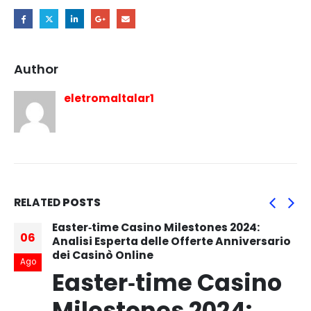
Author
eletromaltalar1
RELATED
POSTS
Easter‑time Casino Milestones 2024:
06
Analisi Esperta delle Offerte Anniversario
dei Casinò Online
Ago
Easter‑time Casino
Milestones 2024: