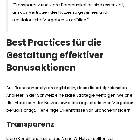
“Transparenz und klare Kommunikation sind essenziell,
um das Vertrauen der Nutzer zu gewinnen und
regulatorische Vorgaben zu erfüllen.”
Best Practices für die
Gestaltung effektiver
Bonusaktionen
Aus Branchenanalysen ergibt sich, dass die erfolgreichsten
Anbieter in der Schweiz eine klare Strategie verfolgen, welche
die Interessen der Nutzer sowie die regulatorischen Vorgaben
berücksichtigt. Hier einige Erkenntnisse von Brancheninsidern:
Transparenz
Klare Konditionen sind das A und O. Nutzer sollten vor