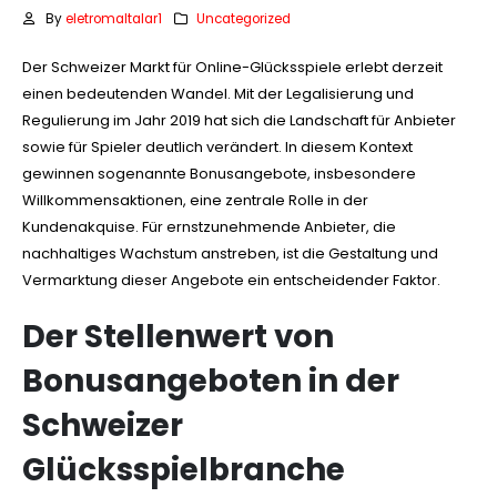
By
eletromaltalar1
Uncategorized
Der Schweizer Markt für Online-Glücksspiele erlebt derzeit
einen bedeutenden Wandel. Mit der Legalisierung und
Regulierung im Jahr 2019 hat sich die Landschaft für Anbieter
sowie für Spieler deutlich verändert. In diesem Kontext
gewinnen sogenannte Bonusangebote, insbesondere
Willkommensaktionen, eine zentrale Rolle in der
Kundenakquise. Für ernstzunehmende Anbieter, die
nachhaltiges Wachstum anstreben, ist die Gestaltung und
Vermarktung dieser Angebote ein entscheidender Faktor.
Der Stellenwert von
Bonusangeboten in der
Schweizer
Glücksspielbranche