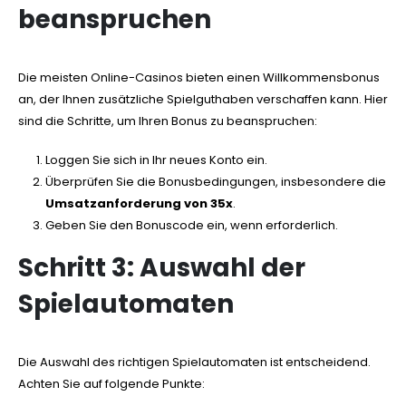
beanspruchen
Die meisten Online-Casinos bieten einen Willkommensbonus
an, der Ihnen zusätzliche Spielguthaben verschaffen kann. Hier
sind die Schritte, um Ihren Bonus zu beanspruchen:
Loggen Sie sich in Ihr neues Konto ein.
Überprüfen Sie die Bonusbedingungen, insbesondere die
Umsatzanforderung von 35x
.
Geben Sie den Bonuscode ein, wenn erforderlich.
Schritt 3: Auswahl der
Spielautomaten
Die Auswahl des richtigen Spielautomaten ist entscheidend.
Achten Sie auf folgende Punkte: