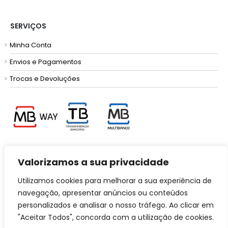
Augusto da Silva Martins, nº19 2205-574 S. Miguel do Rio
Torto, pessoa coletiva nº PT515244201
SERVIÇOS
Minha Conta
Envios e Pagamentos
Trocas e Devoluções
Valorizamos a sua privacidade
Utilizamos cookies para melhorar a sua experiência de
navegação, apresentar anúncios ou conteúdos
INFORMAÇÕES
personalizados e analisar o nosso tráfego. Ao clicar em
Termos e Condições
"Aceitar Todos", concorda com a utilização de cookies.