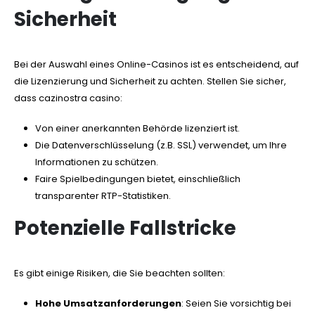
Sicherheit
Bei der Auswahl eines Online-Casinos ist es entscheidend, auf
die Lizenzierung und Sicherheit zu achten. Stellen Sie sicher,
dass cazinostra casino:
Von einer anerkannten Behörde lizenziert ist.
Die Datenverschlüsselung (z.B. SSL) verwendet, um Ihre
Informationen zu schützen.
Faire Spielbedingungen bietet, einschließlich
transparenter RTP-Statistiken.
Potenzielle Fallstricke
Es gibt einige Risiken, die Sie beachten sollten:
Hohe Umsatzanforderungen
: Seien Sie vorsichtig bei