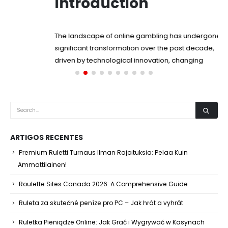
Introduction
The landscape of online gambling has undergone a
significant transformation over the past decade,
driven by technological innovation, changing
regulatory...
read more
ARTIGOS RECENTES
Premium Ruletti Turnaus Ilman Rajoituksia: Pelaa Kuin
Ammattilainen!
Roulette Sites Canada 2026: A Comprehensive Guide