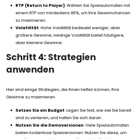
RTP (Return to Player)
: Wählen Sie Spielautomaten mit
einem RTP von mindestens 95%, um Ihre Gewinnchancen
zu maximieren.
Volatilität
: Hohe Volatilität bedeutet weniger, aber
größere Gewinne; niedrige Volatilität bietet häufigere,
aber kleinere Gewinne.
Schritt 4: Strategien
anwenden
Hier sind einige Strategien, die Ihnen helfen können, Ihre
Gewinne zu maximieren:
Setzen Sie ein Budget
: Legen Sie fest, wie viel Sie bereit
sind zu verlieren, und halten Sie sich daran.
Nutzen Sie die Demoversionen
: Viele Spielautomaten
bieten kostenlose Spielversionen. Nutzen Sie diese, um