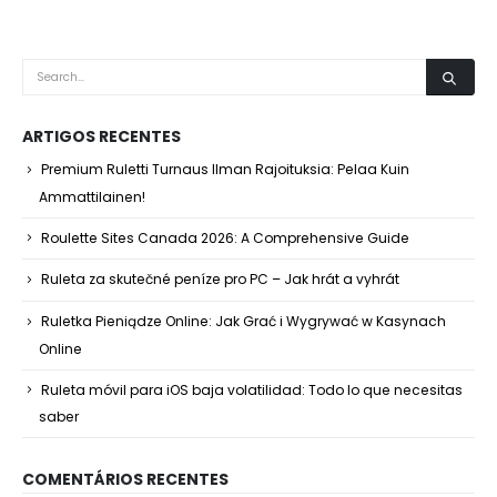
ARTIGOS RECENTES
Premium Ruletti Turnaus Ilman Rajoituksia: Pelaa Kuin
Ammattilainen!
Roulette Sites Canada 2026: A Comprehensive Guide
Ruleta za skutečné peníze pro PC – Jak hrát a vyhrát
Ruletka Pieniądze Online: Jak Grać i Wygrywać w Kasynach
Online
Ruleta móvil para iOS baja volatilidad: Todo lo que necesitas
saber
COMENTÁRIOS RECENTES