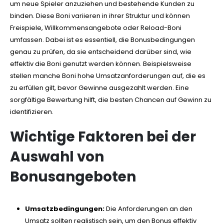
um neue Spieler anzuziehen und bestehende Kunden zu
binden. Diese Boni variieren in ihrer Struktur und können
Freispiele, Willkommensangebote oder Reload-Boni
umfassen. Dabei ist es essentiell, die Bonusbedingungen
genau zu prüfen, da sie entscheidend darüber sind, wie
effektiv die Boni genutzt werden können. Beispielsweise
stellen manche Boni hohe Umsatzanforderungen auf, die es
zu erfüllen gilt, bevor Gewinne ausgezahlt werden. Eine
sorgfältige Bewertung hilft, die besten Chancen auf Gewinn zu
identifizieren.
Wichtige Faktoren bei der
Auswahl von
Bonusangeboten
Umsatzbedingungen:
Die Anforderungen an den
Umsatz sollten realistisch sein, um den Bonus effektiv