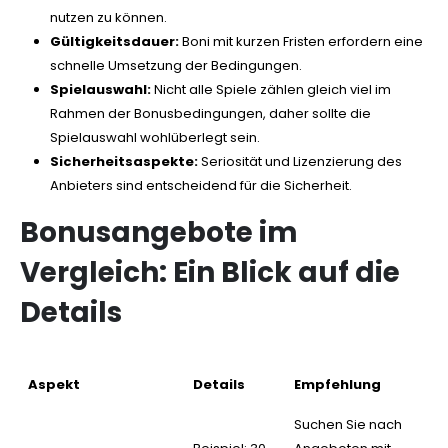
nutzen zu können.
Gültigkeitsdauer:
Boni mit kurzen Fristen erfordern eine
schnelle Umsetzung der Bedingungen.
Spielauswahl:
Nicht alle Spiele zählen gleich viel im
Rahmen der Bonusbedingungen, daher sollte die
Spielauswahl wohlüberlegt sein.
Sicherheitsaspekte:
Seriosität und Lizenzierung des
Anbieters sind entscheidend für die Sicherheit.
Bonusangebote im
Vergleich: Ein Blick auf die
Details
Aspekt
Details
Empfehlung
Suchen Sie nach