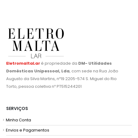
EletromaltaLar
é propriedade da
DM- Utilidades
Domésticas Unipessoal, Lda
, com sede na Rua João
Augusto da Silva Martins, nº19 2205-574 S. Miguel do Rio
Torto, pessoa coletiva nº PT515244201
SERVIÇOS
Minha Conta
Envios e Pagamentos