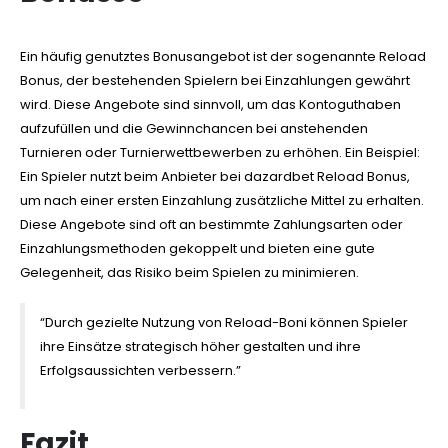
Ein häufig genutztes Bonusangebot ist der sogenannte Reload
Bonus, der bestehenden Spielern bei Einzahlungen gewährt
wird. Diese Angebote sind sinnvoll, um das Kontoguthaben
aufzufüllen und die Gewinnchancen bei anstehenden
Turnieren oder Turnierwettbewerben zu erhöhen. Ein Beispiel:
Ein Spieler nutzt beim Anbieter
bei dazardbet Reload Bonus
,
um nach einer ersten Einzahlung zusätzliche Mittel zu erhalten.
Diese Angebote sind oft an bestimmte Zahlungsarten oder
Einzahlungsmethoden gekoppelt und bieten eine gute
Gelegenheit, das Risiko beim Spielen zu minimieren.
“Durch gezielte Nutzung von Reload-Boni können Spieler
ihre Einsätze strategisch höher gestalten und ihre
Erfolgsaussichten verbessern.”
Fazit